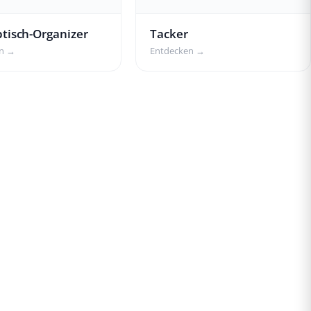
btisch-Organizer
Tacker
en →
Entdecken →