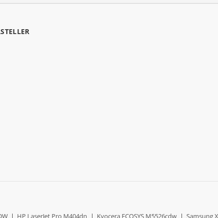
RSTELLER
0DW
|
HP LaserJet Pro M404dn
|
Kyocera ECOSYS M5526cdw
|
Samsung X