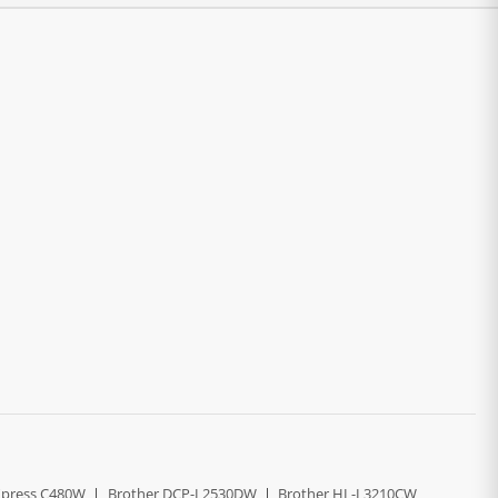
press C480W
|
Brother DCP-L2530DW
|
Brother HL-L3210CW