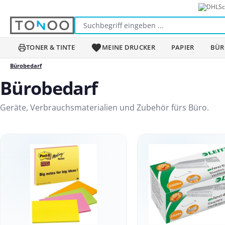
Sc
m Hauptinhalt springen
Zur Suche springen
Zur Hauptnavigation springen
TONER & TINTE
MEINE DRUCKER
PAPIER
BÜR
Bürobedarf
Bürobedarf
Geräte, Verbrauchsmaterialien und Zubehör fürs Büro.