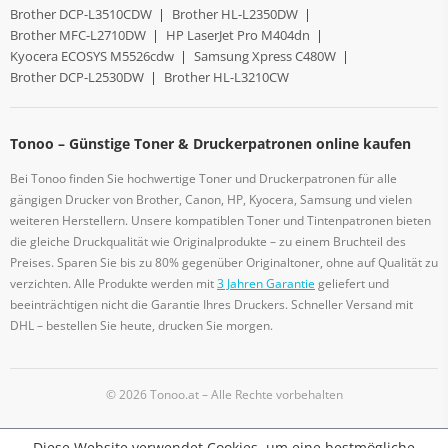
Brother DCP-L3510CDW
|
Brother HL-L2350DW
|
Brother MFC-L2710DW
|
HP LaserJet Pro M404dn
|
Kyocera ECOSYS M5526cdw
|
Samsung Xpress C480W
|
Brother DCP-L2530DW
|
Brother HL-L3210CW
Tonoo – Günstige Toner & Druckerpatronen online kaufen
Bei Tonoo finden Sie hochwertige Toner und Druckerpatronen für alle
gängigen Drucker von Brother, Canon, HP, Kyocera, Samsung und vielen
weiteren Herstellern. Unsere kompatiblen Toner und Tintenpatronen bieten
die gleiche Druckqualität wie Originalprodukte – zu einem Bruchteil des
Preises. Sparen Sie bis zu 80% gegenüber Originaltoner, ohne auf Qualität zu
verzichten. Alle Produkte werden mit
3 Jahren Garantie
geliefert und
beeinträchtigen nicht die Garantie Ihres Druckers. Schneller Versand mit
DHL – bestellen Sie heute, drucken Sie morgen.
© 2026 Tonoo.at – Alle Rechte vorbehalten
Diese Website verwendet Cookies, um eine bestmögliche