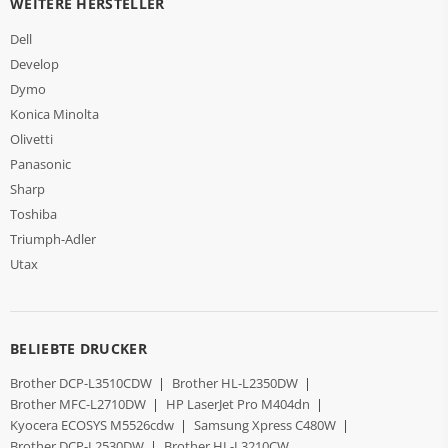
WEITERE HERSTELLER
Dell
Develop
Dymo
Konica Minolta
Olivetti
Panasonic
Sharp
Toshiba
Triumph-Adler
Utax
BELIEBTE DRUCKER
Brother DCP-L3510CDW
|
Brother HL-L2350DW
|
Brother MFC-L2710DW
|
HP LaserJet Pro M404dn
|
Kyocera ECOSYS M5526cdw
|
Samsung Xpress C480W
|
Brother DCP-L2530DW
|
Brother HL-L3210CW