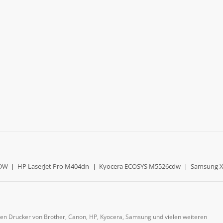
0DW
|
HP LaserJet Pro M404dn
|
Kyocera ECOSYS M5526cdw
|
Samsung X
gen Drucker von Brother, Canon, HP, Kyocera, Samsung und vielen weiteren