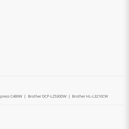
press C480W
|
Brother DCP-L2530DW
|
Brother HL-L3210CW