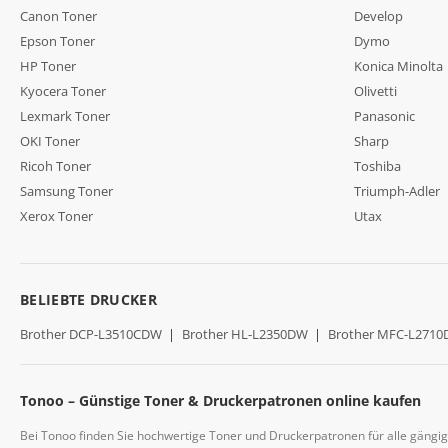
Canon Toner
Develop
Epson Toner
Dymo
HP Toner
Konica Minolta
Kyocera Toner
Olivetti
Lexmark Toner
Panasonic
OKI Toner
Sharp
Ricoh Toner
Toshiba
Samsung Toner
Triumph-Adler
Xerox Toner
Utax
BELIEBTE DRUCKER
Brother DCP-L3510CDW
|
Brother HL-L2350DW
|
Brother MFC-L271
Tonoo – Günstige Toner & Druckerpatronen online kaufen
Bei Tonoo finden Sie hochwertige Toner und Druckerpatronen für alle gängi