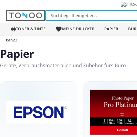
Sc
m Hauptinhalt springen
Zur Suche springen
Zur Hauptnavigation springen
TONER & TINTE
MEINE DRUCKER
PAPIER
BÜR
Papier
Papier
Geräte, Verbrauchsmaterialien und Zubehör fürs Büro.