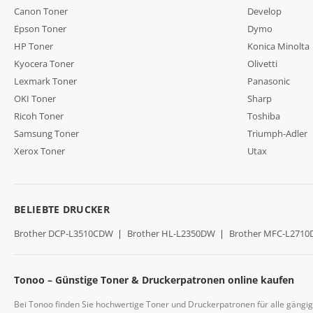
Canon Toner
Develop
Epson Toner
Dymo
HP Toner
Konica Minolta
Kyocera Toner
Olivetti
Lexmark Toner
Panasonic
OKI Toner
Sharp
Ricoh Toner
Toshiba
Samsung Toner
Triumph-Adler
Xerox Toner
Utax
BELIEBTE DRUCKER
Brother DCP-L3510CDW
|
Brother HL-L2350DW
|
Brother MFC-L271
Tonoo – Günstige Toner & Druckerpatronen online kaufen
Bei Tonoo finden Sie hochwertige Toner und Druckerpatronen für alle gängi