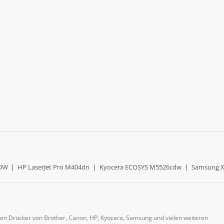
0DW
|
HP LaserJet Pro M404dn
|
Kyocera ECOSYS M5526cdw
|
Samsung X
gen Drucker von Brother, Canon, HP, Kyocera, Samsung und vielen weiteren