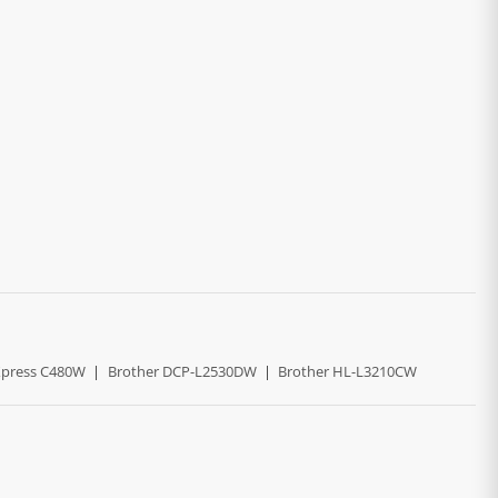
press C480W
|
Brother DCP-L2530DW
|
Brother HL-L3210CW