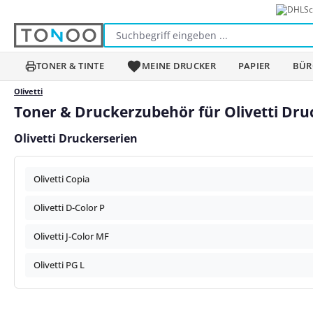
Sc
m Hauptinhalt springen
Zur Suche springen
Zur Hauptnavigation springen
TONER & TINTE
MEINE DRUCKER
PAPIER
BÜR
Olivetti
Toner & Druckerzubehör für Olivetti Dru
Olivetti Druckerserien
Olivetti Copia
Olivetti D-Color P
Olivetti J-Color MF
Olivetti PG L