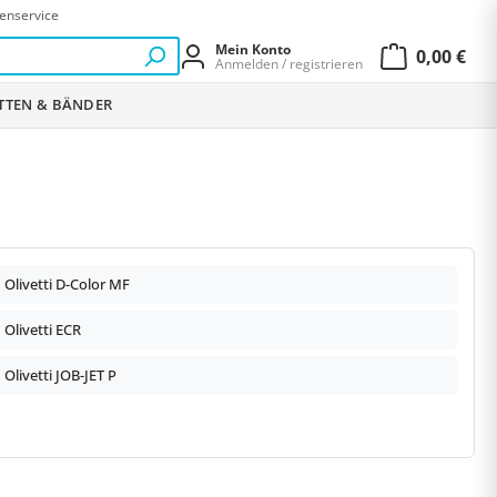
enservice
Mein Konto
0,00 €
Anmelden / registrieren
Warenkor
ETTEN & BÄNDER
Olivetti D-Color MF
Olivetti ECR
Olivetti JOB-JET P