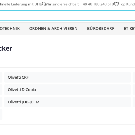
hnelle Lieferung mit DHL
Wir sind erreichbar:
+ 49 40 180 240 510
Top Kund
OTECHNIK
ORDNEN & ARCHIVIEREN
BÜROBEDARF
ETIK
cker
Olivetti CRF
Olivetti D-Copia
Olivetti JOB-JET M