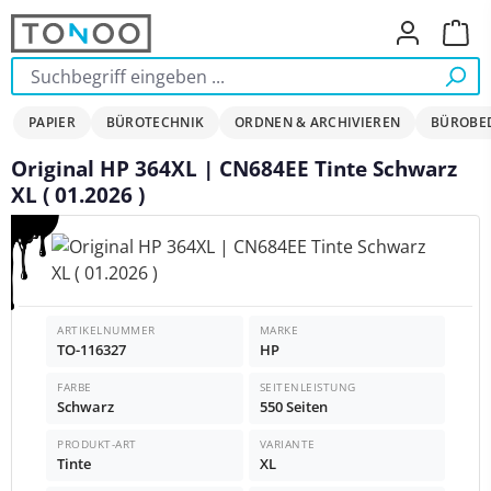
Zum Hauptinhalt springen
Ware
PAPIER
BÜROTECHNIK
ORDNEN & ARCHIVIEREN
BÜROBE
Original HP 364XL | CN684EE Tinte Schwarz
XL ( 01.2026 )
Bildergalerie überspringen
ARTIKELNUMMER
MARKE
TO-116327
HP
FARBE
SEITENLEISTUNG
Schwarz
550 Seiten
PRODUKT-ART
VARIANTE
Tinte
XL