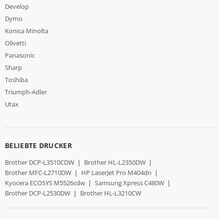
Develop
Dymo
Konica Minolta
Olivetti
Panasonic
Sharp
Toshiba
Triumph-Adler
Utax
BELIEBTE DRUCKER
Brother DCP-L3510CDW
|
Brother HL-L2350DW
|
Brother MFC-L2710DW
|
HP LaserJet Pro M404dn
|
Kyocera ECOSYS M5526cdw
|
Samsung Xpress C480W
|
Brother DCP-L2530DW
|
Brother HL-L3210CW