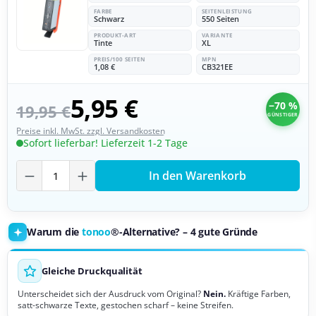
FARBE
SEITENLEISTUNG
Schwarz
550 Seiten
PRODUKT-ART
VARIANTE
Tinte
XL
PREIS/100 SEITEN
MPN
1,08 €
CB321EE
5,95 €
−70 %
19,95 €
GÜNSTIGER
Preise inkl. MwSt. zzgl. Versandkosten
Sofort lieferbar! Lieferzeit 1-2 Tage
Produkt Anzahl: Gib den gewünschten Wer
In den Warenkorb
Warum die
tonoo
®-Alternative? – 4 gute Gründe
Gleiche Druckqualität
Unterscheidet sich der Ausdruck vom Original?
Nein.
Kräftige Farben,
satt-schwarze Texte, gestochen scharf – keine Streifen.