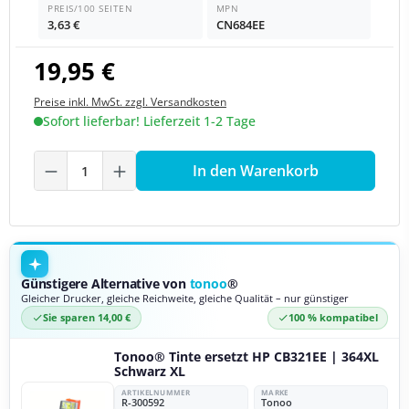
PREIS/100 SEITEN
MPN
3,63 €
CN684EE
19,95 €
Preise inkl. MwSt. zzgl. Versandkosten
Sofort lieferbar! Lieferzeit 1-2 Tage
Produkt Anzahl: Gib den gewünschten We
In den Warenkorb
Günstigere Alternative von
tonoo
®
Gleicher Drucker, gleiche Reichweite, gleiche Qualität – nur günstiger
Sie sparen 14,00 €
100 % kompatibel
Tonoo® Tinte ersetzt HP CB321EE | 364XL
Schwarz XL
ARTIKELNUMMER
MARKE
R-300592
Tonoo