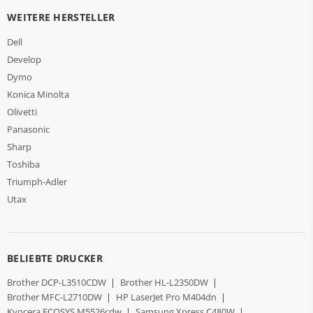
WEITERE HERSTELLER
Dell
Develop
Dymo
Konica Minolta
Olivetti
Panasonic
Sharp
Toshiba
Triumph-Adler
Utax
BELIEBTE DRUCKER
Brother DCP-L3510CDW
|
Brother HL-L2350DW
|
Brother MFC-L2710DW
|
HP LaserJet Pro M404dn
|
Kyocera ECOSYS M5526cdw
|
Samsung Xpress C480W
|