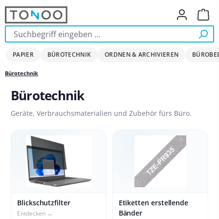
Zum Hauptinhalt springen
Ware
PAPIER
BÜROTECHNIK
ORDNEN & ARCHIVIEREN
BÜROBE
Bürotechnik
Bürotechnik
Geräte, Verbrauchsmaterialien und Zubehör fürs Büro.
Blickschutzfilter
Etiketten erstellende
Bänder
Entdecken →