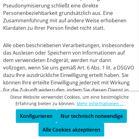
Pseudonymisierung schließt eine direkte
Personenbeziehbarkeit grundsätzlich aus. Eine
Zusammenführung mit auf andere Weise erhobenen
Klardaten zu Ihrer Person findet nicht statt.
Alle oben beschriebenen Verarbeitungen, insbesondere
das Auslesen oder Speichern von Informationen auf
dem verwendeten Endgerät, werden nur dann
vollzogen, wenn Sie uns gemäß Art. 6 Abs. 1 lit. a DSGVO
dazu Ihre ausdrückliche Einwilligung erteilt haben. Sie
können Ihre erteilte Einwilligung jederzeit mit Wirkung
für die Zukunft widerrufen, indem Sie diesen Dienst in
Diese Website verwendet Cookies, um eine bestmögliche
dem auf der Webseite bereitgestellten „Cookie-Consent-
Erfahrung bieten zu können.
Mehr Informationen ...
Tool“ deaktivieren.
Konfigurieren
Nur technisch notwendige
Wir haben mit dem Anbieter einen
Alle Cookies akzeptieren
Auftragsverarbeitungsvertrag geschlossen, der den
Schutz der Daten unserer Seitenbesucher sicherstellt