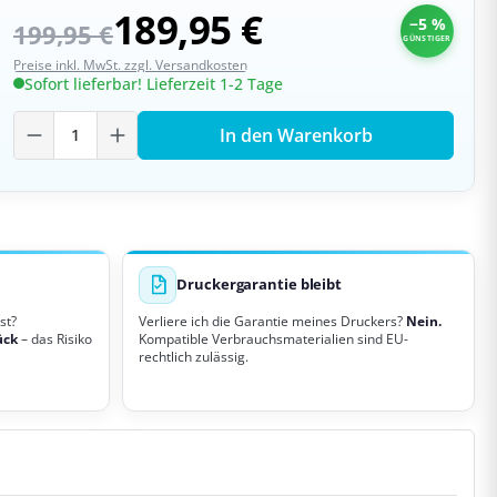
189,95 €
−5 %
199,95 €
GÜNSTIGER
Preise inkl. MwSt. zzgl. Versandkosten
Sofort lieferbar! Lieferzeit 1-2 Tage
Produkt Anzahl: Gib den gewünschten W
In den Warenkorb
Druckergarantie bleibt
st?
Verliere ich die Garantie meines Druckers?
Nein.
ück
– das Risiko
Kompatible Verbrauchsmaterialien sind EU-
rechtlich zulässig.