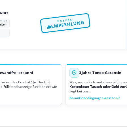
warz
UNSERE
EMPFEHLUNG
ISTUNG
eiten
nwandfrei erkannt
3 Jahre Tonoo-Garantie
Drucker das Produkt?
Ja.
Der Chip
Was, wenn doch mal etwas nicht pas
ie Füllstandsanzeige funktioniert wie
Kostenloser Tausch oder Geld zur
liegt bei uns.
Garantiebedingungen ansehen