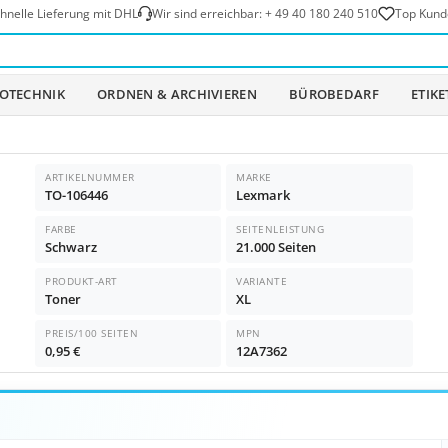
hnelle Lieferung mit DHL
Wir sind erreichbar:
+ 49 40 180 240 510
Top Kund
OTECHNIK
ORDNEN & ARCHIVIEREN
BÜROBEDARF
ETIK
ARTIKELNUMMER
MARKE
TO-106446
Lexmark
FARBE
SEITENLEISTUNG
Schwarz
21.000 Seiten
PRODUKT-ART
VARIANTE
Toner
XL
PREIS/100 SEITEN
MPN
0,95 €
12A7362