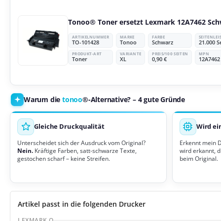
Tonoo® Toner ersetzt Lexmark 12A7462 Sch
ARTIKELNUMMER
MARKE
FARBE
SEITENLE
TO-101428
Tonoo
Schwarz
21.000 S
PRODUKT-ART
VARIANTE
PREIS/100 SEITEN
MPN
Toner
XL
0,90 €
12A7462
Warum die
tonoo
®-Alternative? – 4 gute Gründe
Gleiche Druckqualität
Wird ei
Unterscheidet sich der Ausdruck vom Original?
Erkennt mein 
Nein.
Kräftige Farben, satt-schwarze Texte,
wird erkannt, d
gestochen scharf – keine Streifen.
beim Original.
Artikel passt in die folgenden Drucker
LEXMARK O