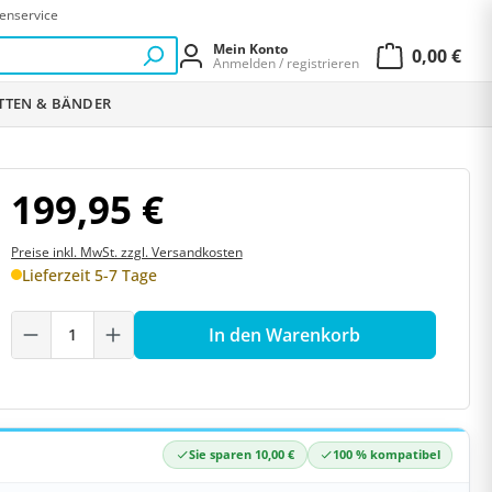
enservice
Mein Konto
0,00 €
Anmelden / registrieren
Warenkor
ETTEN & BÄNDER
199,95 €
Preise inkl. MwSt. zzgl. Versandkosten
Lieferzeit 5-7 Tage
Produkt Anzahl: Gib den gewünschten W
In den Warenkorb
Sie sparen 10,00 €
100 % kompatibel