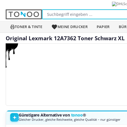
Sc
m Hauptinhalt springen
Zur Suche springen
Zur Hauptnavigation springen
TONER & TINTE
MEINE DRUCKER
PAPIER
BÜR
Original Lexmark 12A7362 Toner Schwarz XL
Bildergalerie überspringen
Günstigere Alternative von
tonoo
®
Gleicher Drucker, gleiche Reichweite, gleiche Qualität – nur günstiger