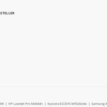
RSTELLER
0DW
|
HP LaserJet Pro M404dn
|
Kyocera ECOSYS M5526cdw
|
Samsung X