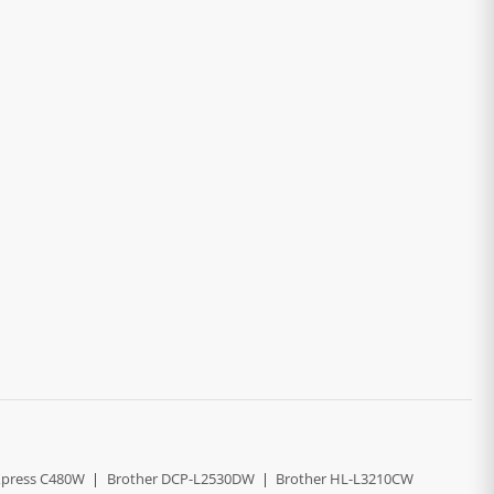
press C480W
|
Brother DCP-L2530DW
|
Brother HL-L3210CW