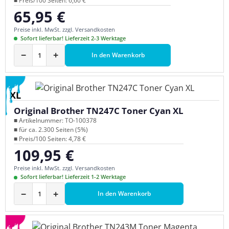
■ Preis/100 Seiten: 6,60 €
65,95 €
Regulärer Preis:
Preise inkl. MwSt. zzgl. Versandkosten
Sofort lieferbar! Lieferzeit 2-3 Werktage
−
+
In den Warenkorb
XL
Original Brother TN247C Toner Cyan XL
■ Artikelnummer: TO-100378
■ für ca. 2.300 Seiten (5%)
■ Preis/100 Seiten: 4,78 €
109,95 €
Regulärer Preis:
Preise inkl. MwSt. zzgl. Versandkosten
Sofort lieferbar! Lieferzeit 1-2 Werktage
−
+
In den Warenkorb