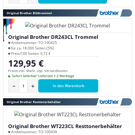
Original Brother Bildtrommel
Original Brother DR243CL Trommel
■ Artikelnummer: TO-100425
■ für ca. 18.000 Seiten (5%)
■ Preis/100 Seiten: 0,72 €
129,95 €
Regulärer Preis:
Preise inkl. MwSt. zzgl. Versandkosten
Sofort lieferbar! Lieferzeit 1-2 Werktage
−
+
In den Warenkorb
Original Brother Resttonerbehälter
Original Brother WT223CL Resttonerbehälter
■ Artikelnummer: TO-100439