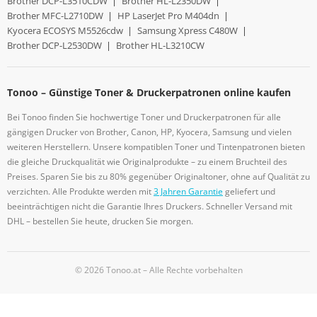
Brother DCP-L3510CDW
|
Brother HL-L2350DW
|
Brother MFC-L2710DW
|
HP LaserJet Pro M404dn
|
Kyocera ECOSYS M5526cdw
|
Samsung Xpress C480W
|
Brother DCP-L2530DW
|
Brother HL-L3210CW
Tonoo – Günstige Toner & Druckerpatronen online kaufen
Bei Tonoo finden Sie hochwertige Toner und Druckerpatronen für alle
gängigen Drucker von Brother, Canon, HP, Kyocera, Samsung und vielen
weiteren Herstellern. Unsere kompatiblen Toner und Tintenpatronen bieten
die gleiche Druckqualität wie Originalprodukte – zu einem Bruchteil des
Preises. Sparen Sie bis zu 80% gegenüber Originaltoner, ohne auf Qualität zu
verzichten. Alle Produkte werden mit
3 Jahren Garantie
geliefert und
beeinträchtigen nicht die Garantie Ihres Druckers. Schneller Versand mit
DHL – bestellen Sie heute, drucken Sie morgen.
© 2026 Tonoo.at – Alle Rechte vorbehalten