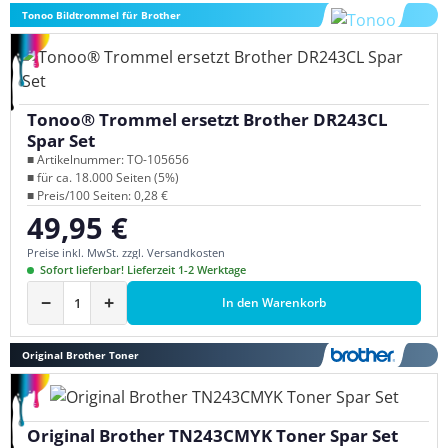
Tonoo Bildtrommel für Brother
Tonoo® Trommel ersetzt Brother DR243CL
Spar Set
■ Artikelnummer: TO-105656
■ für ca. 18.000 Seiten (5%)
■ Preis/100 Seiten: 0,28 €
49,95 €
Regulärer Preis:
Preise inkl. MwSt. zzgl. Versandkosten
Sofort lieferbar! Lieferzeit 1-2 Werktage
−
+
In den Warenkorb
Original Brother Toner
Original Brother TN243CMYK Toner Spar Set