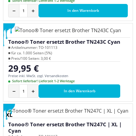
Sofort lieferbar! Lieferzeit 1-2 Werktage
−
+
In den Warenkorb
Tonoo® Toner ersetzt Brother TN243C Cyan
■ Artikelnummer: TO-101113
■ für ca. 1.000 Seiten (5%)
■ Preis/100 Seiten: 3,00 €
29,95 €
Regulärer Preis:
Preise inkl. MwSt. zzgl. Versandkosten
Sofort lieferbar! Lieferzeit 1-2 Werktage
−
+
In den Warenkorb
XL
Tonoo® Toner ersetzt Brother TN247C | XL |
Cyan