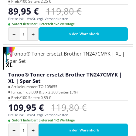
■ Preis/100 Seiten: 2,25 €
Regulärer Preis:
89,95 €
119,80 €
Verkaufspreis:
Preise inkl. MwSt. zzgl. Versandkosten
Sofort lieferbar! Lieferzeit 1-2 Werktage
−
+
In den Warenkorb
XL
Tonoo® Toner ersetzt Brother TN247CMYK |
XL | Spar Set
■ Artikelnummer: TO-105655
■ für ca. 1 x 3.000 & 3 x 2.300 Seiten (5%)
■ Preis/100 Seiten: 0,85 €
Regulärer Preis:
109,95 €
119,80 €
Verkaufspreis:
Preise inkl. MwSt. zzgl. Versandkosten
Sofort lieferbar! Lieferzeit 1-2 Werktage
−
+
In den Warenkorb