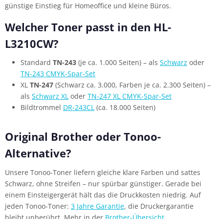
günstige Einstieg für Homeoffice und kleine Büros.
Welcher Toner passt in den HL-
L3210CW?
Standard
TN-243
(je ca. 1.000 Seiten) – als
Schwarz
oder
TN-243 CMYK-Spar-Set
XL
TN-247
(Schwarz ca. 3.000, Farben je ca. 2.300 Seiten) –
als
Schwarz XL
oder
TN-247 XL CMYK-Spar-Set
Bildtrommel
DR-243CL
(ca. 18.000 Seiten)
Original Brother oder Tonoo-
Alternative?
Unsere Tonoo-Toner liefern gleiche klare Farben und sattes
Schwarz, ohne Streifen – nur spürbar günstiger. Gerade bei
einem Einsteigergerät hält das die Druckkosten niedrig. Auf
jeden Tonoo-Toner:
3 Jahre Garantie
, die Druckergarantie
bleibt unberührt. Mehr in der
Brother-Übersicht
.