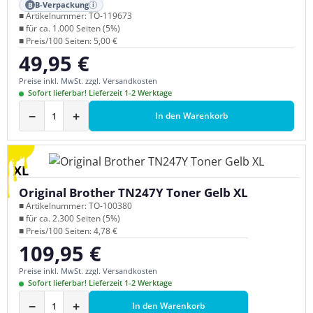
B-Verpackung
B
i
■ Artikelnummer: TO-119673
■ für ca. 1.000 Seiten (5%)
■ Preis/100 Seiten: 5,00 €
49,95 €
Regulärer Preis:
Preise inkl. MwSt. zzgl. Versandkosten
Sofort lieferbar! Lieferzeit 1-2 Werktage
−
+
In den Warenkorb
XL
Original Brother TN247Y Toner Gelb XL
■ Artikelnummer: TO-100380
■ für ca. 2.300 Seiten (5%)
■ Preis/100 Seiten: 4,78 €
109,95 €
Regulärer Preis:
Preise inkl. MwSt. zzgl. Versandkosten
Sofort lieferbar! Lieferzeit 1-2 Werktage
−
+
In den Warenkorb