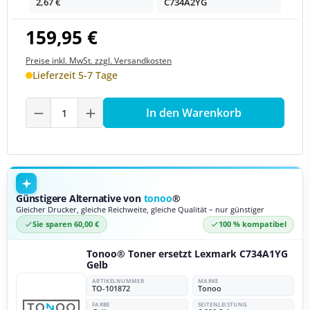
2,67 €
C734A2YG
159,95 €
Preise inkl. MwSt. zzgl. Versandkosten
Lieferzeit 5-7 Tage
Produkt Anzahl: Gib den gewünschten We
In den Warenkorb
Günstigere Alternative von
tonoo
®
Gleicher Drucker, gleiche Reichweite, gleiche Qualität – nur günstiger
Sie sparen 60,00 €
100 % kompatibel
Tonoo® Toner ersetzt Lexmark C734A1YG
Gelb
ARTIKELNUMMER
MARKE
TO-101872
Tonoo
FARBE
SEITENLEISTUNG