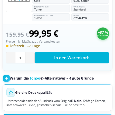
Gelb
6.000 Seiten
PRODUKT-ART
VARIANTE
Toner
Standard
PREIS/100 SEITEN
MPN
1,67 €
C734A1YG
99,95 €
−37 %
159,95 €
GÜNSTIGER
Preise inkl. MwSt. zzgl. Versandkosten
Lieferzeit 5-7 Tage
Produkt Anzahl: Gib den gewünschten Wer
In den Warenkorb
Warum die
tonoo
®-Alternative? – 4 gute Gründe
Gleiche Druckqualität
Unterscheidet sich der Ausdruck vom Original?
Nein.
Kräftige Farben,
satt-schwarze Texte, gestochen scharf – keine Streifen.