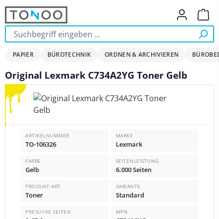
Zum Hauptinhalt springen
Ware
PAPIER
BÜROTECHNIK
ORDNEN & ARCHIVIEREN
BÜROBE
Original Lexmark C734A2YG Toner Gelb
Bildergalerie überspringen
ARTIKELNUMMER
MARKE
TO-106326
Lexmark
FARBE
SEITENLEISTUNG
Gelb
6.000 Seiten
PRODUKT-ART
VARIANTE
Toner
Standard
PREIS/100 SEITEN
MPN