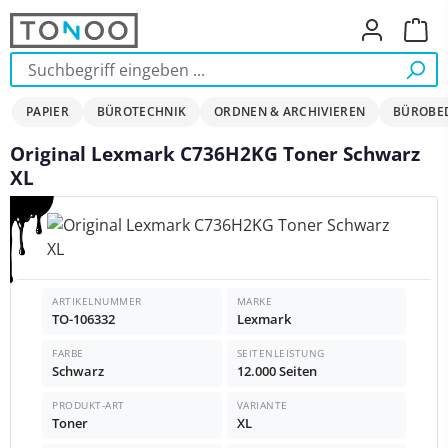
Zum Hauptinhalt springen
Ware
PAPIER
BÜROTECHNIK
ORDNEN & ARCHIVIEREN
BÜROBE
Original Lexmark C736H2KG Toner Schwarz
XL
Bildergalerie überspringen
ARTIKELNUMMER
MARKE
TO-106332
Lexmark
FARBE
SEITENLEISTUNG
Schwarz
12.000 Seiten
PRODUKT-ART
VARIANTE
Toner
XL