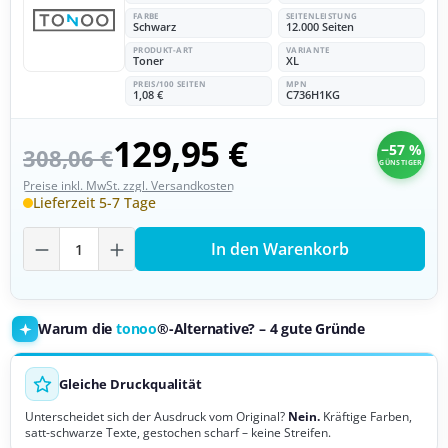
FARBE
SEITENLEISTUNG
Schwarz
12.000 Seiten
PRODUKT-ART
VARIANTE
Toner
XL
PREIS/100 SEITEN
MPN
1,08 €
C736H1KG
129,95 €
−57 %
308,06 €
GÜNSTIGER
Preise inkl. MwSt. zzgl. Versandkosten
Lieferzeit 5-7 Tage
Produkt Anzahl: Gib den gewünschten Wer
In den Warenkorb
Warum die
tonoo
®-Alternative? – 4 gute Gründe
Gleiche Druckqualität
Unterscheidet sich der Ausdruck vom Original?
Nein.
Kräftige Farben,
satt-schwarze Texte, gestochen scharf – keine Streifen.