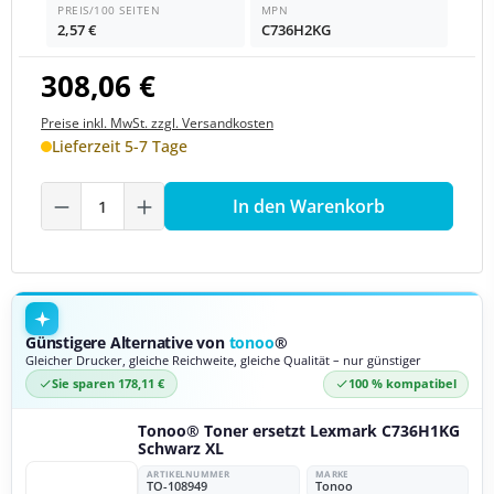
PREIS/100 SEITEN
MPN
2,57 €
C736H2KG
308,06 €
Preise inkl. MwSt. zzgl. Versandkosten
Lieferzeit 5-7 Tage
Produkt Anzahl: Gib den gewünschten We
In den Warenkorb
Günstigere Alternative von
tonoo
®
Gleicher Drucker, gleiche Reichweite, gleiche Qualität – nur günstiger
Sie sparen 178,11 €
100 % kompatibel
Tonoo® Toner ersetzt Lexmark C736H1KG
Schwarz XL
ARTIKELNUMMER
MARKE
TO-108949
Tonoo