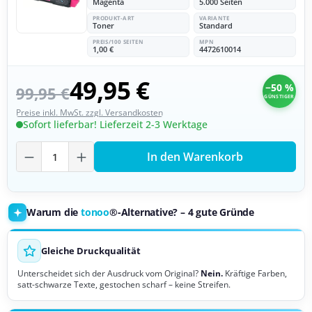
Magenta
5.000 Seiten
PRODUKT-ART
VARIANTE
Toner
Standard
PREIS/100 SEITEN
MPN
1,00 €
4472610014
49,95 €
−50 %
99,95 €
GÜNSTIGER
Preise inkl. MwSt. zzgl. Versandkosten
Sofort lieferbar! Lieferzeit 2-3 Werktage
Produkt Anzahl: Gib den gewünschten Wer
In den Warenkorb
Warum die
tonoo
®-Alternative? – 4 gute Gründe
Gleiche Druckqualität
Unterscheidet sich der Ausdruck vom Original?
Nein.
Kräftige Farben,
satt-schwarze Texte, gestochen scharf – keine Streifen.