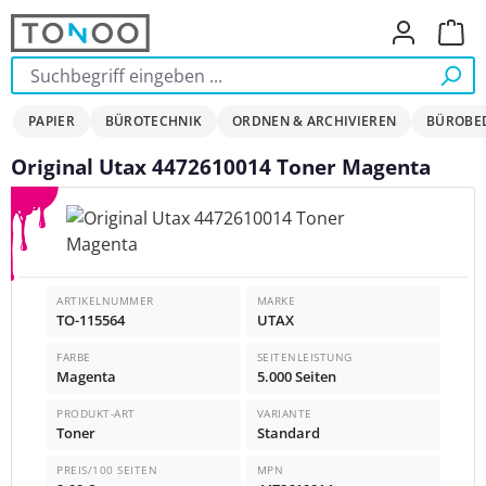
Zum Hauptinhalt springen
Ware
PAPIER
BÜROTECHNIK
ORDNEN & ARCHIVIEREN
BÜROBE
Original Utax 4472610014 Toner Magenta
Bildergalerie überspringen
ARTIKELNUMMER
MARKE
TO-115564
UTAX
FARBE
SEITENLEISTUNG
Magenta
5.000 Seiten
PRODUKT-ART
VARIANTE
Toner
Standard
PREIS/100 SEITEN
MPN