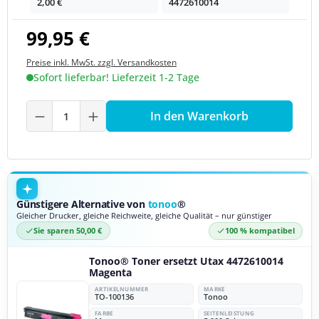
2,00 €
4472610014
99,95 €
Preise inkl. MwSt. zzgl. Versandkosten
Sofort lieferbar! Lieferzeit 1-2 Tage
Produkt Anzahl: Gib den gewünschten We
In den Warenkorb
Günstigere Alternative von
tonoo
®
Gleicher Drucker, gleiche Reichweite, gleiche Qualität – nur günstiger
Sie sparen 50,00 €
100 % kompatibel
Tonoo® Toner ersetzt Utax 4472610014
Magenta
ARTIKELNUMMER
MARKE
TO-100136
Tonoo
FARBE
SEITENLEISTUNG