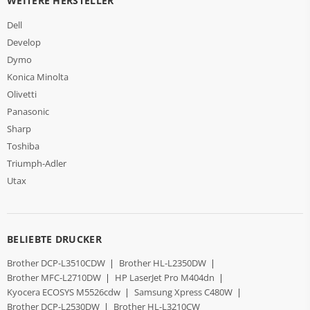
WEITERE HERSTELLER
Dell
Develop
Dymo
Konica Minolta
Olivetti
Panasonic
Sharp
Toshiba
Triumph-Adler
Utax
BELIEBTE DRUCKER
Brother DCP-L3510CDW
|
Brother HL-L2350DW
|
Brother MFC-L2710DW
|
HP LaserJet Pro M404dn
|
Kyocera ECOSYS M5526cdw
|
Samsung Xpress C480W
|
Brother DCP-L2530DW
|
Brother HL-L3210CW