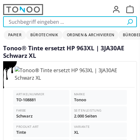
Zum Hauptinhalt springen
Ware
PAPIER
BÜROTECHNIK
ORDNEN & ARCHIVIEREN
BÜROBE
Tonoo® Tinte ersetzt HP 963XL | 3JA30AE
Schwarz XL
Bildergalerie überspringen
ARTIKELNUMMER
MARKE
TO-108881
Tonoo
FARBE
SEITENLEISTUNG
Schwarz
2.000 Seiten
PRODUKT-ART
VARIANTE
Tinte
XL