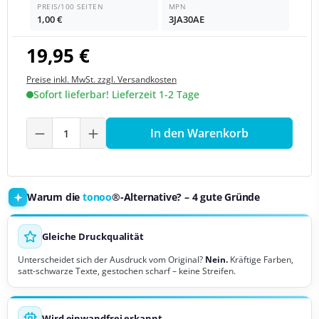
PREIS/100 SEITEN
MPN
1,00 €
3JA30AE
19,95 €
Preise inkl. MwSt. zzgl. Versandkosten
Sofort lieferbar! Lieferzeit 1-2 Tage
Produkt Anzahl: Gib den gewünschten We
In den Warenkorb
Warum die
tonoo
®-Alternative? – 4 gute Gründe
Gleiche Druckqualität
Unterscheidet sich der Ausdruck vom Original?
Nein.
Kräftige Farben,
satt-schwarze Texte, gestochen scharf – keine Streifen.
Wird einwandfrei erkannt