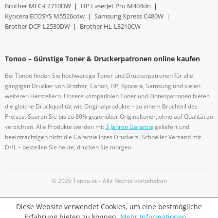
Brother MFC-L2710DW
|
HP LaserJet Pro M404dn
|
Kyocera ECOSYS M5526cdw
|
Samsung Xpress C480W
|
Brother DCP-L2530DW
|
Brother HL-L3210CW
Tonoo – Günstige Toner & Druckerpatronen online kaufen
Bei Tonoo finden Sie hochwertige Toner und Druckerpatronen für alle
gängigen Drucker von Brother, Canon, HP, Kyocera, Samsung und vielen
weiteren Herstellern. Unsere kompatiblen Toner und Tintenpatronen bieten
die gleiche Druckqualität wie Originalprodukte – zu einem Bruchteil des
Preises. Sparen Sie bis zu 80% gegenüber Originaltoner, ohne auf Qualität zu
verzichten. Alle Produkte werden mit
3 Jahren Garantie
geliefert und
beeinträchtigen nicht die Garantie Ihres Druckers. Schneller Versand mit
DHL – bestellen Sie heute, drucken Sie morgen.
© 2026 Tonoo.at – Alle Rechte vorbehalten
Diese Website verwendet Cookies, um eine bestmögliche
Erfahrung bieten zu können.
Mehr Informationen ...