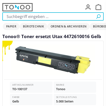
Zum Hauptinhalt springen
Ware
PAPIER
BÜROTECHNIK
ORDNEN & ARCHIVIEREN
BÜROBE
Tonoo® Toner ersetzt Utax 4472610016 Gelb
Bildergalerie überspringen
ARTIKELNUMMER
MARKE
TO-100137
Tonoo
FARBE
SEITENLEISTUNG
Gelb
5.000 Seiten