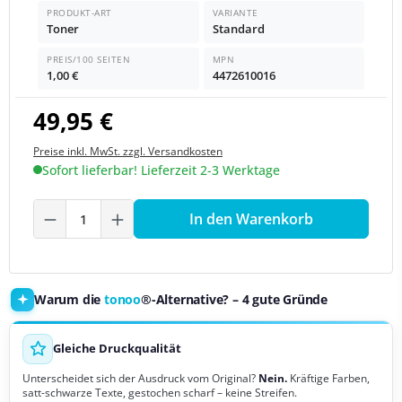
PRODUKT-ART
VARIANTE
Toner
Standard
PREIS/100 SEITEN
MPN
1,00 €
4472610016
49,95 €
Preise inkl. MwSt. zzgl. Versandkosten
Sofort lieferbar! Lieferzeit 2-3 Werktage
Produkt Anzahl: Gib den gewünschten We
In den Warenkorb
Warum die
tonoo
®-Alternative? – 4 gute Gründe
Gleiche Druckqualität
Unterscheidet sich der Ausdruck vom Original?
Nein.
Kräftige Farben,
satt-schwarze Texte, gestochen scharf – keine Streifen.