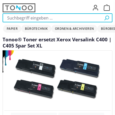
Zum Hauptinhalt springen
Ware
PAPIER
BÜROTECHNIK
ORDNEN & ARCHIVIEREN
BÜROBE
Tonoo® Toner ersetzt Xerox Versalink C400 |
C405 Spar Set XL
Bildergalerie überspringen