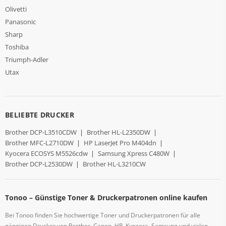
Olivetti
Panasonic
Sharp
Toshiba
Triumph-Adler
Utax
BELIEBTE DRUCKER
Brother DCP-L3510CDW
|
Brother HL-L2350DW
|
Brother MFC-L2710DW
|
HP LaserJet Pro M404dn
|
Kyocera ECOSYS M5526cdw
|
Samsung Xpress C480W
|
Brother DCP-L2530DW
|
Brother HL-L3210CW
Tonoo – Günstige Toner & Druckerpatronen online kaufen
Bei Tonoo finden Sie hochwertige Toner und Druckerpatronen für alle
gängigen Drucker von Brother, Canon, HP, Kyocera, Samsung und vielen