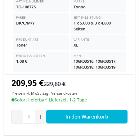
ARTIKELNUMMER
MARKE
TO-108775
Tonoo
FARBE
SEITENLEISTUNG
BK/C/M/Y
1 x 5.000 & 3 x 4.800
Seiten
PRODUKT-ART
VARIANTE
Toner
XL
PREIS/100 SEITEN
MPN
1,08 €
106R03516, 106R03517,
106R03518, 106R03519
209,95 €
229,80 €
Preise inkl. MwSt. zzgl. Versandkosten
Sofort lieferbar! Lieferzeit 1-2 Tage
Produkt Anzahl: Gib den gewünschten We
In den Warenkorb