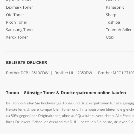
Lexmark Toner
Panasonic
OKI Toner
Sharp
Ricoh Toner
Toshiba
Samsung Toner
Triumph-Adler
Xerox Toner
Utax
BELIEBTE DRUCKER
Brother DCP-L3510CDW
|
Brother HL-L2350DW
|
Brother MFC-L271
Tonoo – Günstige Toner & Druckerpatronen online kaufen
Bei Tonoo finden Sie hochwertige Toner und Druckerpatronen für alle gängi
Herstellern. Unsere kompatiblen Toner und Tintenpatronen bieten die gleiche
zu 80% gegenüber Originaltoner, ohne auf Qualität zu verzichten. Alle Prod
Ihres Druckers. Schneller Versand mit DHL – bestellen Sie heute, drucken Si