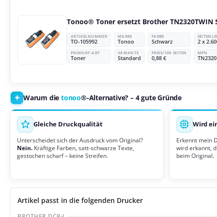
Tonoo® Toner ersetzt Brother TN2320TWIN 
ARTIKELNUMMER
MARKE
FARBE
SEITENL
TO-105992
Tonoo
Schwarz
2 x 2.60
PRODUKT-ART
VARIANTE
PREIS/100 SEITEN
MPN
Toner
Standard
0,88 €
TN2320
Warum die
tonoo
®-Alternative? – 4 gute Gründe
Gleiche Druckqualität
Wird ei
Unterscheidet sich der Ausdruck vom Original?
Erkennt mein 
Nein.
Kräftige Farben, satt-schwarze Texte,
wird erkannt, d
gestochen scharf – keine Streifen.
beim Original.
Artikel passt in die folgenden Drucker
BROTHER DCP-L