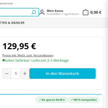
enservice
Mein Konto
0,00 €
Anmelden / registrieren
Warenkor
ETTEN & BÄNDER
129,95 €
Preise inkl. MwSt. zzgl. Versandkosten
Sofort lieferbar! Lieferzeit 2-3 Werktage
Produkt Anzahl: Gib den gewünschten W
In den Warenkorb
Sie sparen 84,00 €
100 % kompatibel