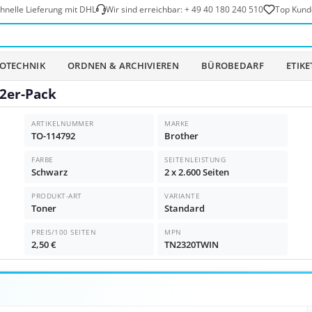
hnelle Lieferung mit DHL
Wir sind erreichbar:
+ 49 40 180 240 510
Top Kund
OTECHNIK
ORDNEN & ARCHIVIEREN
BÜROBEDARF
ETIK
2er-Pack
ARTIKELNUMMER
MARKE
TO-114792
Brother
FARBE
SEITENLEISTUNG
Schwarz
2 x 2.600 Seiten
PRODUKT-ART
VARIANTE
Toner
Standard
PREIS/100 SEITEN
MPN
2,50 €
TN2320TWIN