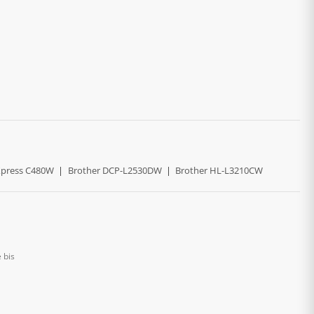
press C480W
|
Brother DCP-L2530DW
|
Brother HL-L3210CW
 bis