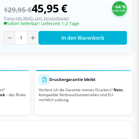
45,95 €
−64 %
129,95 €
GÜNSTIGER
Preise inkl. MwSt. zzgl. Versandkosten
Sofort lieferbar! Lieferzeit 1-2 Tage
Produkt Anzahl: Gib den gewünschten W
In den Warenkorb
Druckergarantie bleibt
st?
Verliere ich die Garantie meines Druckers?
Nein.
ück
– das Risiko
Kompatible Verbrauchsmaterialien sind EU-
rechtlich zulässig.