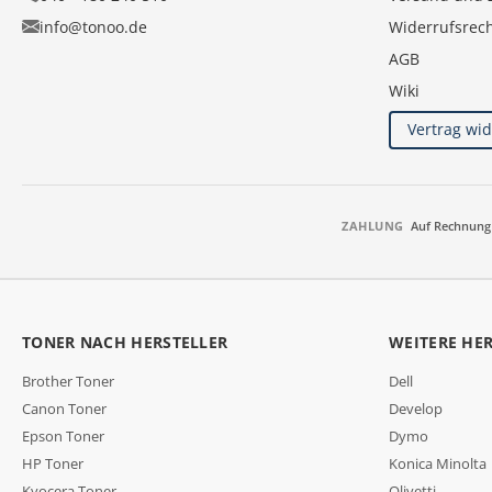
info@tonoo.de
Widerrufsrec
AGB
Wiki
Vertrag wi
ZAHLUNG
Auf Rechnung
TONER NACH HERSTELLER
WEITERE HE
Brother Toner
Dell
Canon Toner
Develop
Epson Toner
Dymo
HP Toner
Konica Minolta
Kyocera Toner
Olivetti