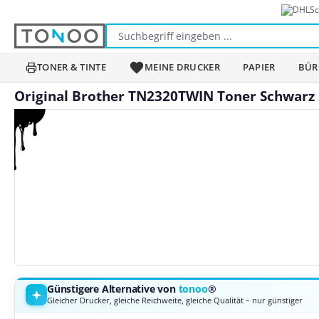
Sc
m Hauptinhalt springen
Zur Suche springen
Zur Hauptnavigation springen
TONER & TINTE
MEINE DRUCKER
PAPIER
BÜR
Original Brother TN2320TWIN Toner Schwarz 
Bildergalerie überspringen
Günstigere Alternative von
tonoo
®
Gleicher Drucker, gleiche Reichweite, gleiche Qualität – nur günstiger