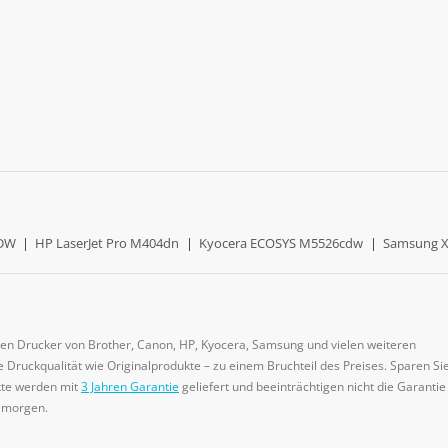
0DW
|
HP LaserJet Pro M404dn
|
Kyocera ECOSYS M5526cdw
|
Samsung X
gen Drucker von Brother, Canon, HP, Kyocera, Samsung und vielen weiteren
 Druckqualität wie Originalprodukte – zu einem Bruchteil des Preises. Sparen Sie
ukte werden mit
3 Jahren Garantie
geliefert und beeinträchtigen nicht die Garantie
e morgen.