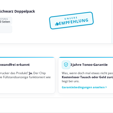
Schwarz Doppelpack
UNSERE
EMPFEHLUNG
EISTUNG
0 Seiten
nwandfrei erkannt
3 Jahre Tonoo-Garantie
Drucker das Produkt?
Ja.
Der Chip
Was, wenn doch mal etwas nicht pas
ie Füllstandsanzeige funktioniert wie
Kostenloser Tausch oder Geld zur
liegt bei uns.
Garantiebedingungen ansehen