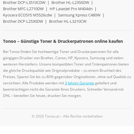
Brother DCP-L3510CDW
|
Brother HL-L2350DW
|
Brother MFC-L2710DW
|
HP LaserJet Pro M404dn
|
Kyocera ECOSYS M5526cdw
|
Samsung Xpress C480W
|
Brother DCP-L2530DW
|
Brother HL-L3210CW
Tonoo – Günstige Toner & Druckerpatronen online kaufen
Bei Tonoo finden Sie hochwertige Toner und Druckerpatronen für alle
gängigen Drucker von Brother, Canon, HP, Kyocera, Samsung und vielen
weiteren Herstellern. Unsere kompatiblen Toner und Tintenpatronen bieten
die gleiche Druckqualität wie Originalprodukte – zu einem Bruchteil des
Preises. Sparen Sie bis zu 80% gegenüber Originaltoner, ohne auf Qualität zu
verzichten. Alle Produkte werden mit
3 Jahren Garantie
geliefert und
beeinträchtigen nicht die Garantie Ihres Druckers. Schneller Versand mit
DHL – bestellen Sie heute, drucken Sie morgen.
© 2026 Tonoo.at – Alle Rechte vorbehalten