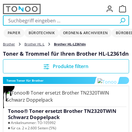
Zum Hauptinhalt springen
Ware
PAPIER
BÜROTECHNIK
ORDNEN & ARCHIVIEREN
BÜROBE
Brother
Brother HL-L
Brother HL-L2361dn
Toner & Trommel für Ihren Brother HL-L2361dn
Produkte filtern
Tonoo Toner für Brother
Tonoo® Toner ersetzt Brother TN2320TWIN
Schwarz Doppelpack
■ Artikelnummer: TO-105992
■ für ca. 2 x 2.600 Seiten (5%)