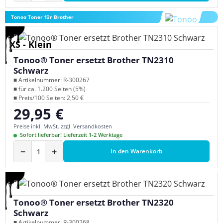
Tonoo Toner für Brother
XS - Klein
Tonoo® Toner ersetzt Brother TN2310
Schwarz
■ Artikelnummer: R-300267
■ für ca. 1.200 Seiten (5%)
■ Preis/100 Seiten: 2,50 €
29,95 €
Regulärer Preis:
Preise inkl. MwSt. zzgl. Versandkosten
Sofort lieferbar! Lieferzeit 1-2 Werktage
−
+
In den Warenkorb
Tonoo® Toner ersetzt Brother TN2320
Schwarz
■ Artikelnummer: R-300268