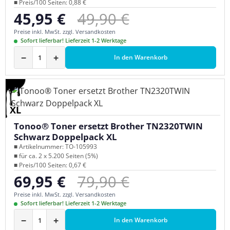
■ Preis/100 Seiten: 0,88 €
Regulärer Preis:
45,95 €
49,90 €
Verkaufspreis:
Preise inkl. MwSt. zzgl. Versandkosten
Sofort lieferbar! Lieferzeit 1-2 Werktage
−
+
In den Warenkorb
XL
Tonoo® Toner ersetzt Brother TN2320TWIN
Schwarz Doppelpack XL
■ Artikelnummer: TO-105993
■ für ca. 2 x 5.200 Seiten (5%)
■ Preis/100 Seiten: 0,67 €
Regulärer Preis:
69,95 €
79,90 €
Verkaufspreis:
Preise inkl. MwSt. zzgl. Versandkosten
Sofort lieferbar! Lieferzeit 1-2 Werktage
−
+
In den Warenkorb