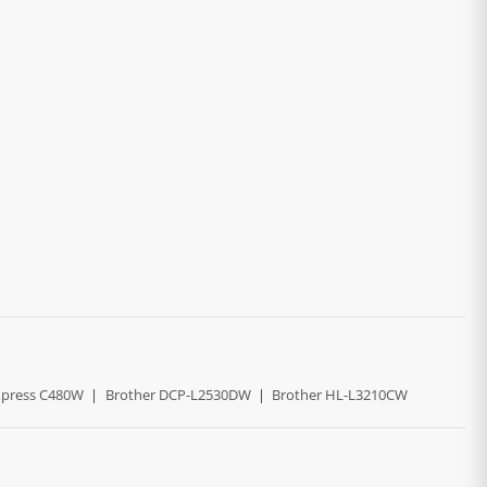
press C480W
|
Brother DCP-L2530DW
|
Brother HL-L3210CW