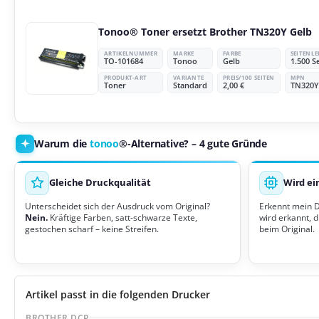
Tonoo® Toner ersetzt Brother TN320Y Gelb
ARTIKELNUMMER
MARKE
FARBE
SEITENL
TO-101684
Tonoo
Gelb
1.500 S
PRODUKT-ART
VARIANTE
PREIS/100 SEITEN
MPN
Toner
Standard
2,00 €
TN320Y
Warum die
tonoo
®-Alternative? – 4 gute Gründe
Gleiche Druckqualität
Wird ei
Unterscheidet sich der Ausdruck vom Original?
Erkennt mein 
Nein.
Kräftige Farben, satt-schwarze Texte,
wird erkannt, d
gestochen scharf – keine Streifen.
beim Original.
Artikel passt in die folgenden Drucker
BROTHER DCP