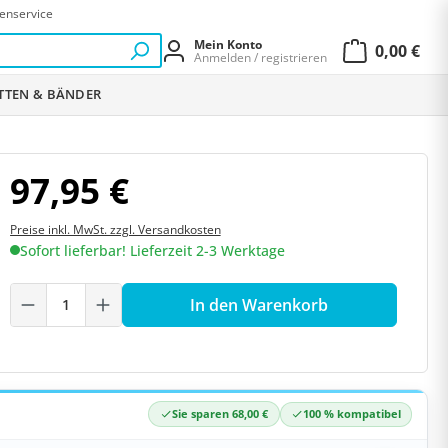
enservice
Mein Konto
0,00 €
Anmelden / registrieren
Warenkor
ETTEN & BÄNDER
97,95 €
Preise inkl. MwSt. zzgl. Versandkosten
Sofort lieferbar! Lieferzeit 2-3 Werktage
Produkt Anzahl: Gib den gewünschten W
In den Warenkorb
Sie sparen 68,00 €
100 % kompatibel