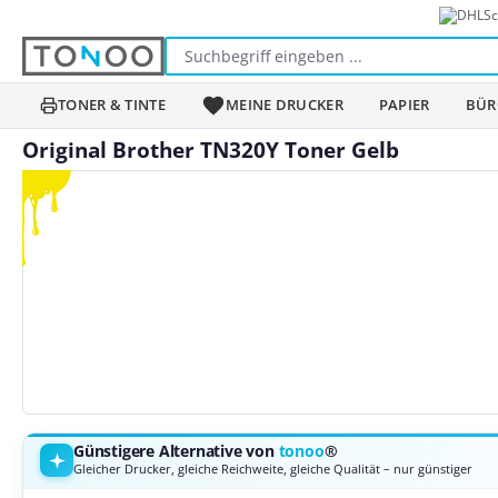
Sc
m Hauptinhalt springen
Zur Suche springen
Zur Hauptnavigation springen
TONER & TINTE
MEINE DRUCKER
PAPIER
BÜR
Original Brother TN320Y Toner Gelb
Bildergalerie überspringen
Günstigere Alternative von
tonoo
®
Gleicher Drucker, gleiche Reichweite, gleiche Qualität – nur günstiger