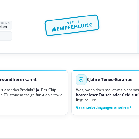
UNSERE
EMPFEHLUNG
EISTUNG
eiten
nwandfrei erkannt
3 Jahre Tonoo-Garantie
Drucker das Produkt?
Ja.
Der Chip
Was, wenn doch mal etwas nicht pas
ie Füllstandsanzeige funktioniert wie
Kostenloser Tausch oder Geld zur
liegt bei uns.
Garantiebedingungen ansehen