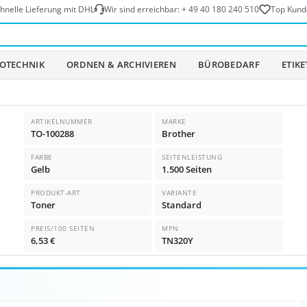
hnelle Lieferung mit DHL
Wir sind erreichbar:
+ 49 40 180 240 510
Top Kund
OTECHNIK
ORDNEN & ARCHIVIEREN
BÜROBEDARF
ETIK
ARTIKELNUMMER
MARKE
TO-100288
Brother
FARBE
SEITENLEISTUNG
Gelb
1.500 Seiten
PRODUKT-ART
VARIANTE
Toner
Standard
PREIS/100 SEITEN
MPN
6,53 €
TN320Y