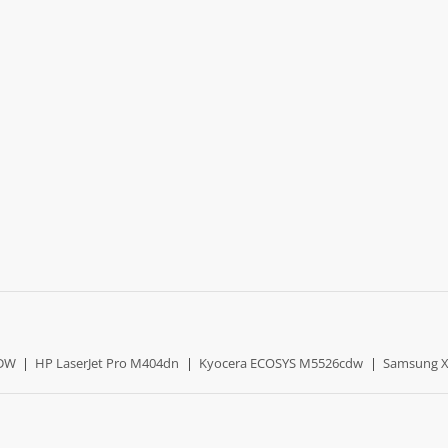
0DW
|
HP LaserJet Pro M404dn
|
Kyocera ECOSYS M5526cdw
|
Samsung X