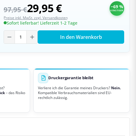
29,95 €
−69 %
97,95 €
GÜNSTIGER
Preise inkl. MwSt. zzgl. Versandkosten
Sofort lieferbar! Lieferzeit 1-2 Tage
Produkt Anzahl: Gib den gewünschten W
In den Warenkorb
Druckergarantie bleibt
st?
Verliere ich die Garantie meines Druckers?
Nein.
ück
– das Risiko
Kompatible Verbrauchsmaterialien sind EU-
rechtlich zulässig.