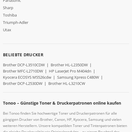
Panasonic
Sharp
Toshiba
Triumph-Adler
Utax
BELIEBTE DRUCKER
Brother DCP-L3510CDW
|
Brother HL-L2350DW
|
Brother MFC-L2710DW
|
HP LaserJet Pro M404dn
|
Kyocera ECOSYS M5526cdw
|
Samsung Xpress C480W
|
Brother DCP-L2530DW
|
Brother HL-L3210CW
Tonoo – Günstige Toner & Druckerpatronen online kaufen
Bei Tonoo finden Sie hochwertige Toner und Druckerpatronen für alle
gängigen Drucker von Brother, Canon, HP, Kyocera, Samsung und vielen
weiteren Herstellern. Unsere kompatiblen Toner und Tintenpatronen bieten
die gleiche Druckqualität wie Originalprodukte – zu einem Bruchteil des