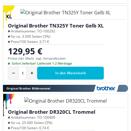
XL
Original Brother TN325Y Toner Gelb XL
■ Artikelnummer: TO-100292
■ für ca. 3.500 Seiten (5%)
■ Preis/100 Seiten: 3,71 €
129,95 €
Regulärer Preis:
Preise inkl. MwSt. zzgl. Versandkosten
Sofort lieferbar! Lieferzeit 1-2 Werktage
−
+
In den Warenkorb
Original Brother Bildtrommel
Original Brother DR320CL Trommel
■ Artikelnummer: TO-100409
■ für ca. 25.000 Seiten (5%)
■ Preis/100 Seiten: 0,74 €