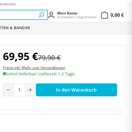
enservice
Mein Konto
0,00 €
Anmelden / registrieren
Warenkor
ETTEN & BÄNDER
69,95 €
79,90 €
Preise inkl. MwSt. zzgl. Versandkosten
Sofort lieferbar! Lieferzeit 1-2 Tage
Produkt Anzahl: Gib den gewünschten W
In den Warenkorb