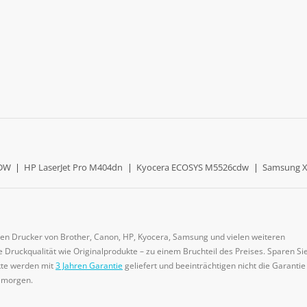
0DW
|
HP LaserJet Pro M404dn
|
Kyocera ECOSYS M5526cdw
|
Samsung X
gen Drucker von Brother, Canon, HP, Kyocera, Samsung und vielen weiteren
 Druckqualität wie Originalprodukte – zu einem Bruchteil des Preises. Sparen Sie
ukte werden mit
3 Jahren Garantie
geliefert und beeinträchtigen nicht die Garantie
e morgen.