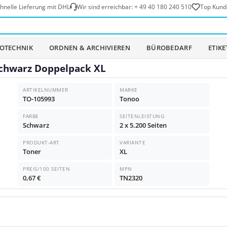
hnelle Lieferung mit DHL
Wir sind erreichbar:
+ 49 40 180 240 510
Top Kund
OTECHNIK
ORDNEN & ARCHIVIEREN
BÜROBEDARF
ETIK
Schwarz Doppelpack XL
ARTIKELNUMMER
MARKE
TO-105993
Tonoo
FARBE
SEITENLEISTUNG
Schwarz
2 x 5.200 Seiten
PRODUKT-ART
VARIANTE
Toner
XL
PREIS/100 SEITEN
MPN
0,67 €
TN2320