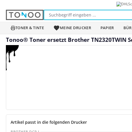
Sc
m Hauptinhalt springen
Zur Suche springen
Zur Hauptnavigation springen
TONER & TINTE
MEINE DRUCKER
PAPIER
BÜR
Tonoo® Toner ersetzt Brother TN2320TWIN 
Bildergalerie überspringen
Artikel passt in die folgenden Drucker
BROTHER DCP-L