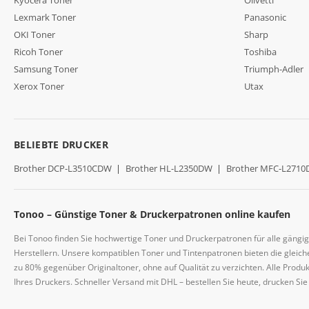
Kyocera Toner
Olivetti
Lexmark Toner
Panasonic
OKI Toner
Sharp
Ricoh Toner
Toshiba
Samsung Toner
Triumph-Adler
Xerox Toner
Utax
BELIEBTE DRUCKER
Brother DCP-L3510CDW
|
Brother HL-L2350DW
|
Brother MFC-L271
Tonoo – Günstige Toner & Druckerpatronen online kaufen
Bei Tonoo finden Sie hochwertige Toner und Druckerpatronen für alle gängi
Herstellern. Unsere kompatiblen Toner und Tintenpatronen bieten die gleiche
zu 80% gegenüber Originaltoner, ohne auf Qualität zu verzichten. Alle Prod
Ihres Druckers. Schneller Versand mit DHL – bestellen Sie heute, drucken Si