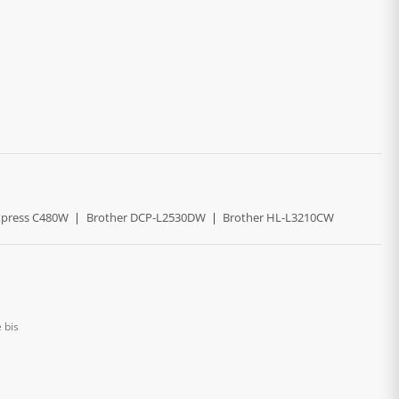
press C480W
|
Brother DCP-L2530DW
|
Brother HL-L3210CW
 bis