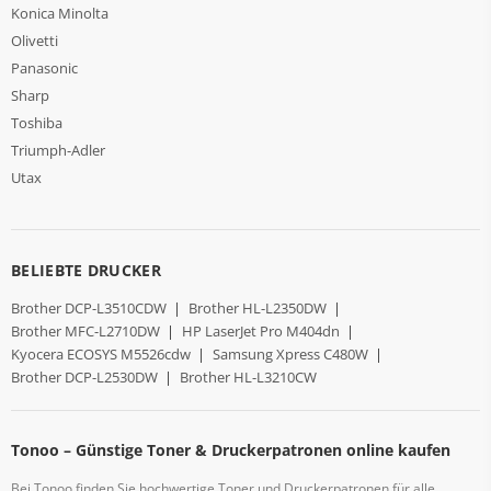
Konica Minolta
Olivetti
Panasonic
Sharp
Toshiba
Triumph-Adler
Utax
BELIEBTE DRUCKER
Brother DCP-L3510CDW
|
Brother HL-L2350DW
|
Brother MFC-L2710DW
|
HP LaserJet Pro M404dn
|
Kyocera ECOSYS M5526cdw
|
Samsung Xpress C480W
|
Brother DCP-L2530DW
|
Brother HL-L3210CW
Tonoo – Günstige Toner & Druckerpatronen online kaufen
Bei Tonoo finden Sie hochwertige Toner und Druckerpatronen für alle