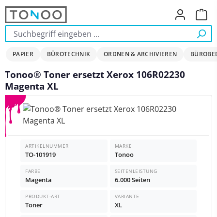
Zum Hauptinhalt springen
Ware
PAPIER
BÜROTECHNIK
ORDNEN & ARCHIVIEREN
BÜROBE
Tonoo® Toner ersetzt Xerox 106R02230
Magenta XL
Bildergalerie überspringen
ARTIKELNUMMER
MARKE
TO-101919
Tonoo
FARBE
SEITENLEISTUNG
Magenta
6.000 Seiten
PRODUKT-ART
VARIANTE
Toner
XL