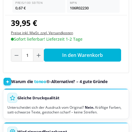
PREIS/100 SEITEN
MPN
0,67 €
106R02230
39,95 €
Preise inkl. MwSt. zzgl. Versandkosten
Sofort lieferbar! Lieferzeit 1-2 Tage
Produkt Anzahl: Gib den gewünschten We
In den Warenkorb
Warum die
tonoo
®-Alternative? – 4 gute Gründe
Gleiche Druckqualität
Unterscheidet sich der Ausdruck vom Original?
Nein.
Kräftige Farben,
satt-schwarze Texte, gestochen scharf – keine Streifen.
Wird einwandfrei erkannt