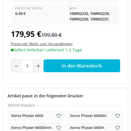
PREIS/100 SEITEN
MPN
0,69 €
106R02232, 106R02229,
106R02230, 106R02231
179,95 €
199,80 €
Preise inkl. MwSt. zzgl. Versandkosten
Sofort lieferbar! Lieferzeit 1-2 Tage
Produkt Anzahl: Gib den gewünschten We
In den Warenkorb
Artikel passt in die folgenden Drucker
XEROX PHASER
Xerox Phaser 6600
Xerox Phaser 6600dn
Xerox Phaser 6600dnm
Xerox Phaser 6600n