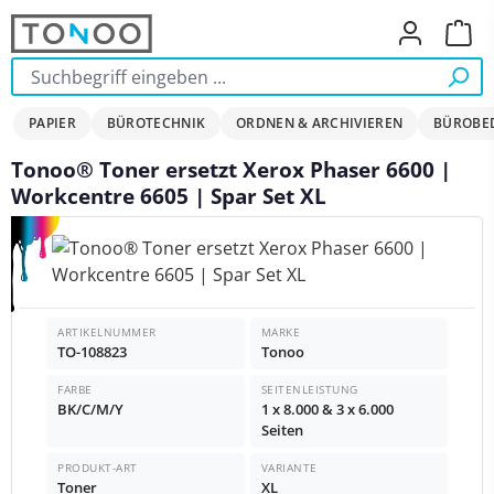
Zum Hauptinhalt springen
Ware
PAPIER
BÜROTECHNIK
ORDNEN & ARCHIVIEREN
BÜROBE
Tonoo® Toner ersetzt Xerox Phaser 6600 |
Workcentre 6605 | Spar Set XL
Bildergalerie überspringen
ARTIKELNUMMER
MARKE
TO-108823
Tonoo
FARBE
SEITENLEISTUNG
BK/C/M/Y
1 x 8.000 & 3 x 6.000
Seiten
PRODUKT-ART
VARIANTE
Toner
XL