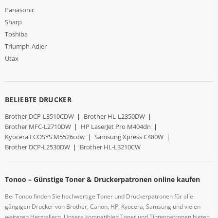
Panasonic
Sharp
Toshiba
Triumph-Adler
Utax
BELIEBTE DRUCKER
Brother DCP-L3510CDW
|
Brother HL-L2350DW
|
Brother MFC-L2710DW
|
HP LaserJet Pro M404dn
|
Kyocera ECOSYS M5526cdw
|
Samsung Xpress C480W
|
Brother DCP-L2530DW
|
Brother HL-L3210CW
Tonoo – Günstige Toner & Druckerpatronen online kaufen
Bei Tonoo finden Sie hochwertige Toner und Druckerpatronen für alle
gängigen Drucker von Brother, Canon, HP, Kyocera, Samsung und vielen
weiteren Herstellern. Unsere kompatiblen Toner und Tintenpatronen bieten