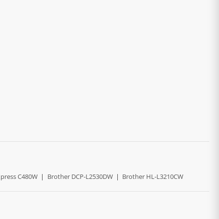
press C480W
|
Brother DCP-L2530DW
|
Brother HL-L3210CW