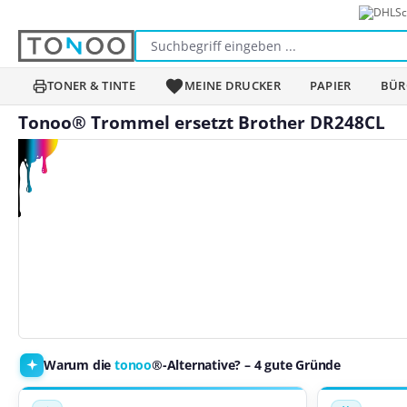
Sc
m Hauptinhalt springen
Zur Suche springen
Zur Hauptnavigation springen
TONER & TINTE
MEINE DRUCKER
PAPIER
BÜR
Tonoo® Trommel ersetzt Brother DR248CL
Bildergalerie überspringen
Warum die
tonoo
®-Alternative? – 4 gute Gründe