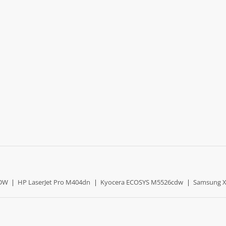
0DW
|
HP LaserJet Pro M404dn
|
Kyocera ECOSYS M5526cdw
|
Samsung X