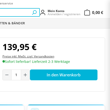
enservice
Mein Konto
0,00 €
Anmelden / registrieren
Warenkor
ETTEN & BÄNDER
139,95 €
Preise inkl. MwSt. zzgl. Versandkosten
Sofort lieferbar! Lieferzeit 2-3 Werktage
Produkt Anzahl: Gib den gewünschten W
In den Warenkorb