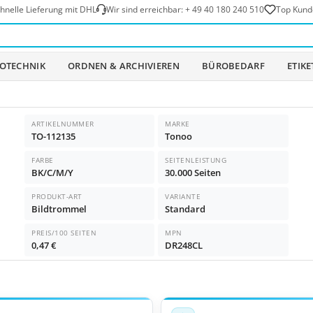
hnelle Lieferung mit DHL
Wir sind erreichbar:
+ 49 40 180 240 510
Top Kund
OTECHNIK
ORDNEN & ARCHIVIEREN
BÜROBEDARF
ETIK
ARTIKELNUMMER
MARKE
TO-112135
Tonoo
FARBE
SEITENLEISTUNG
BK/C/M/Y
30.000 Seiten
PRODUKT-ART
VARIANTE
Bildtrommel
Standard
PREIS/100 SEITEN
MPN
0,47 €
DR248CL