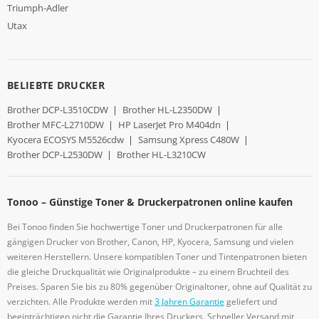
Triumph-Adler
Utax
BELIEBTE DRUCKER
Brother DCP-L3510CDW
|
Brother HL-L2350DW
|
Brother MFC-L2710DW
|
HP LaserJet Pro M404dn
|
Kyocera ECOSYS M5526cdw
|
Samsung Xpress C480W
|
Brother DCP-L2530DW
|
Brother HL-L3210CW
Tonoo – Günstige Toner & Druckerpatronen online kaufen
Bei Tonoo finden Sie hochwertige Toner und Druckerpatronen für alle
gängigen Drucker von Brother, Canon, HP, Kyocera, Samsung und vielen
weiteren Herstellern. Unsere kompatiblen Toner und Tintenpatronen bieten
die gleiche Druckqualität wie Originalprodukte – zu einem Bruchteil des
Preises. Sparen Sie bis zu 80% gegenüber Originaltoner, ohne auf Qualität zu
verzichten. Alle Produkte werden mit
3 Jahren Garantie
geliefert und
beeinträchtigen nicht die Garantie Ihres Druckers. Schneller Versand mit