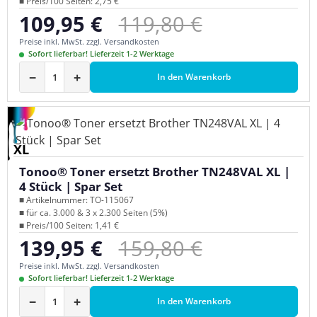
■ Preis/100 Seiten: 2,75 €
Regulärer Preis:
109,95 €
119,80 €
Verkaufspreis:
Preise inkl. MwSt. zzgl. Versandkosten
Sofort lieferbar! Lieferzeit 1-2 Werktage
−
+
In den Warenkorb
XL
Tonoo® Toner ersetzt Brother TN248VAL XL |
4 Stück | Spar Set
■ Artikelnummer: TO-115067
■ für ca. 3.000 & 3 x 2.300 Seiten (5%)
■ Preis/100 Seiten: 1,41 €
Regulärer Preis:
139,95 €
159,80 €
Verkaufspreis:
Preise inkl. MwSt. zzgl. Versandkosten
Sofort lieferbar! Lieferzeit 1-2 Werktage
−
+
In den Warenkorb