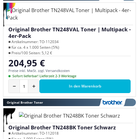
Original Brother TN248VAL Toner | Multipack -
4er-Pack
■ Artikelnummer: TO-112034
■ für ca. 4 x 1.000 Seiten (5%)
■ Preis/100 Seiten: 5,12 €
204,95 €
Regulärer Preis:
Preise inkl. MwSt. zzgl. Versandkosten
Sofort lieferbar! Lieferzeit 2-3 Werktage
−
+
In den Warenkorb
Original Brother Toner
Original Brother TN248BK Toner Schwarz
■ Artikelnummer: TO-112018
■ für ca. 1.000 Seiten (5%)