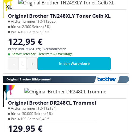
XL
Original Brother TN248XLY Toner Gelb XL
■ Artikelnummer: TO-112025
■ für ca. 2.300 Seiten (5%)
■ Preis/100 Seiten: 5,35 €
122,95 €
Regulärer Preis:
Preise inkl. MwSt. zzgl. Versandkosten
Sofort lieferbar! Lieferzeit 2-3 Werktage
−
+
In den Warenkorb
Original Brother Bildtrommel
Original Brother DR248CL Trommel
■ Artikelnummer: TO-112134
■ für ca. 30.000 Seiten (5%)
■ Preis/100 Seiten: 0,43 €
129,95 €
Regulärer Preis: