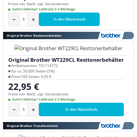
Preise inkl. MwSt. zzgl. Versandkosten
Sofort lieferbar! Lieferzeit 2-3 Werktage
−
+
In den Warenkorb
Original Brother Resttonerbehälter
Original Brother WT229CL Resttonerbehälter
■ Artikelnummer: TO-114772
■ für ca. 50.000 Seiten (5%)
■ Preis/100 Seiten: 0,05 €
22,95 €
Regulärer Preis:
Preise inkl. MwSt. zzgl. Versandkosten
Sofort lieferbar! Lieferzeit 2-3 Werktage
−
+
In den Warenkorb
Original Brother Transfereinheit