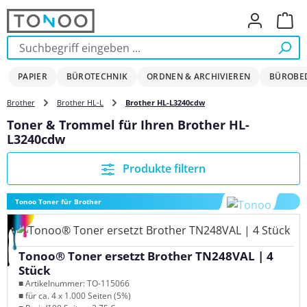
Zum Hauptinhalt springen
Ware
PAPIER
BÜROTECHNIK
ORDNEN & ARCHIVIEREN
BÜROBE
Brother
Brother HL-L
Brother HL-L3240cdw
Toner & Trommel für Ihren Brother HL-
L3240cdw
Produkte filtern
Tonoo Toner für Brother
Tonoo® Toner ersetzt Brother TN248VAL | 4
Stück
■ Artikelnummer: TO-115066
■ für ca. 4 x 1.000 Seiten (5%)