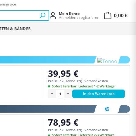
enservice
Mein Konto
0,00 €
Anmelden / registrieren
Warenkor
ETTEN & BÄNDER
39,95 €
Regulärer Preis:
Preise inkl. MwSt. zzgl. Versandkosten
Sofort lieferbar! Lieferzeit 1-2 Werktage
−
+
In den Warenkorb
78,95 €
Regulärer Preis:
Preise inkl. MwSt. zzgl. Versandkosten
Sofort lieferbar! Lieferzeit 2-3 Werktage