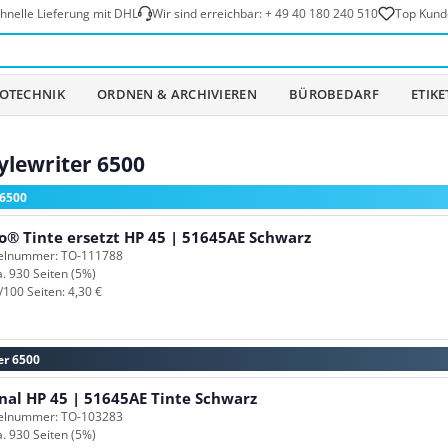
hnelle Lieferung mit DHL
Wir sind erreichbar:
+ 49 40 180 240 510
Top Kund
OTECHNIK
ORDNEN & ARCHIVIEREN
BÜROBEDARF
ETIK
ylewriter 6500
 6500
o® Tinte ersetzt HP 45 | 51645AE Schwarz
kelnummer: TO-111788
a. 930 Seiten (5%)
/100 Seiten: 4,30 €
er 6500
nal HP 45 | 51645AE Tinte Schwarz
kelnummer: TO-103283
a. 930 Seiten (5%)