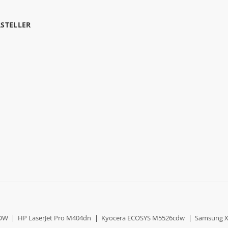
RSTELLER
0DW
|
HP LaserJet Pro M404dn
|
Kyocera ECOSYS M5526cdw
|
Samsung X