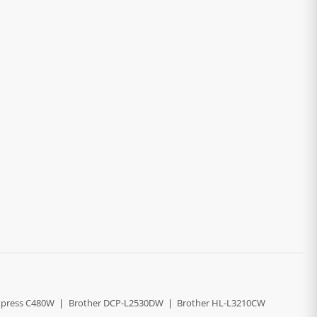
press C480W
|
Brother DCP-L2530DW
|
Brother HL-L3210CW