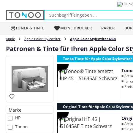
Sc
m Hauptinhalt springen
Zur Suche springen
Zur Hauptnavigation springen
TONER & TINTE
MEINE DRUCKER
PAPIER
BÜR
Apple
Apple Color Stylewriter
Apple Color Stylewriter 6500
Patronen & Tinte für Ihren Apple Color St
Tonoo Tinte für Apple Color Stylewriter
Tono
■ Arti
■ für c
■ Preis
Original Tinte für Apple Color Stylewrit
Marke
HP
Origi
■ Arti
Tonoo
■ für c