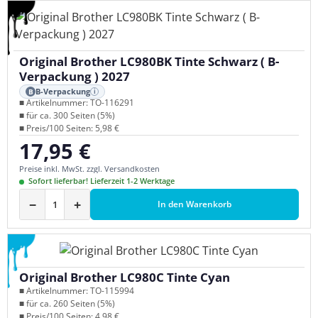
Original Brother LC980BK Tinte Schwarz ( B-
Verpackung ) 2027
B-Verpackung
B
i
■ Artikelnummer: TO-116291
■ für ca. 300 Seiten (5%)
■ Preis/100 Seiten: 5,98 €
17,95 €
Regulärer Preis:
Preise inkl. MwSt. zzgl. Versandkosten
Sofort lieferbar! Lieferzeit 1-2 Werktage
−
+
In den Warenkorb
Original Brother LC980C Tinte Cyan
■ Artikelnummer: TO-115994
■ für ca. 260 Seiten (5%)
■ Preis/100 Seiten: 4,98 €