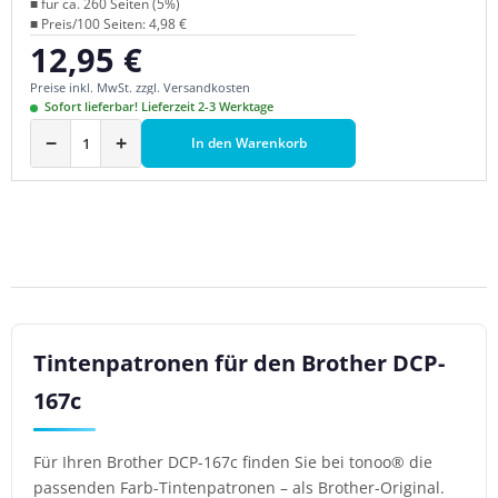
■ für ca. 260 Seiten (5%)
■ Preis/100 Seiten: 4,98 €
12,95 €
Regulärer Preis:
Preise inkl. MwSt. zzgl. Versandkosten
Sofort lieferbar! Lieferzeit 2-3 Werktage
−
+
In den Warenkorb
Tintenpatronen für den Brother DCP-
167c
Für Ihren Brother DCP-167c finden Sie bei tonoo® die
passenden Farb-Tintenpatronen – als Brother-Original.