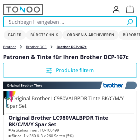
Zum Hauptinhalt springen
Ware
PAPIER
BÜROTECHNIK
ORDNEN & ARCHIVIEREN
BÜROBE
Brother
Brother DCP
Brother DCP-167c
Patronen & Tinte für Ihren Brother DCP-167c
Produkte filtern
Original Brother Tinte
Original Brother LC980VALBPDR Tinte
BK/C/M/Y Spar Set
■ Artikelnummer: TO-100499
■ für ca. 1 x 360 & 3 x 260 Seiten (5%)