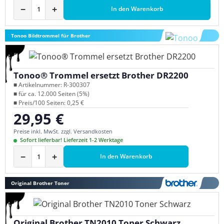
−
+
In den Warenkorb
Tonoo Bildtrommel für Brother
Tonoo® Trommel ersetzt Brother DR2200
■ Artikelnummer: R-300307
■ für ca. 12.000 Seiten (5%)
■ Preis/100 Seiten: 0,25 €
29,95 €
Regulärer Preis:
Preise inkl. MwSt. zzgl. Versandkosten
Sofort lieferbar! Lieferzeit 1-2 Werktage
−
+
In den Warenkorb
Original Brother Toner
Original Brother TN2010 Toner Schwarz