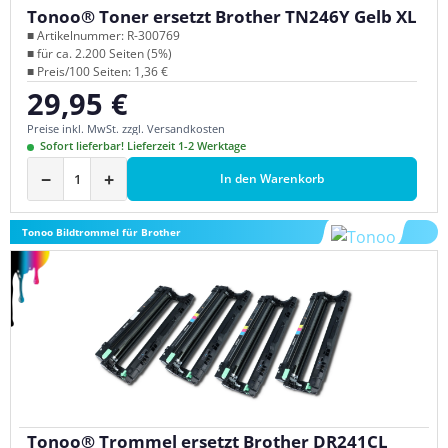
Tonoo® Toner ersetzt Brother TN246Y Gelb XL
■ Artikelnummer: R-300769
■ für ca. 2.200 Seiten (5%)
■ Preis/100 Seiten: 1,36 €
29,95 €
Regulärer Preis:
Preise inkl. MwSt. zzgl. Versandkosten
Sofort lieferbar! Lieferzeit 1-2 Werktage
−
+
In den Warenkorb
Tonoo Bildtrommel für Brother
Tonoo® Trommel ersetzt Brother DR241CL