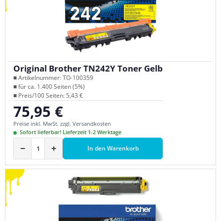
Original Brother TN242Y Toner Gelb
■ Artikelnummer: TO-100359
■ für ca. 1.400 Seiten (5%)
■ Preis/100 Seiten: 5,43 €
75,95 €
Regulärer Preis:
Preise inkl. MwSt. zzgl. Versandkosten
Sofort lieferbar! Lieferzeit 1-2 Werktage
−
+
In den Warenkorb