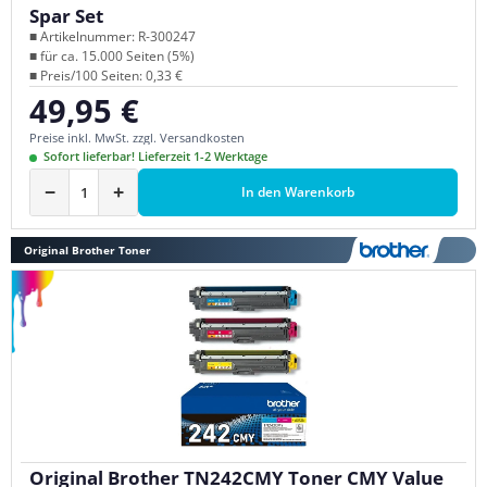
Spar Set
■ Artikelnummer: R-300247
■ für ca. 15.000 Seiten (5%)
■ Preis/100 Seiten: 0,33 €
49,95 €
Regulärer Preis:
Preise inkl. MwSt. zzgl. Versandkosten
Sofort lieferbar! Lieferzeit 1-2 Werktage
−
+
In den Warenkorb
Original Brother Toner
Original Brother TN242CMY Toner CMY Value