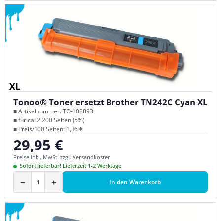
XL
Tonoo® Toner ersetzt Brother TN242C Cyan XL
■ Artikelnummer: TO-108893
■ für ca. 2.200 Seiten (5%)
■ Preis/100 Seiten: 1,36 €
29,95 €
Regulärer Preis:
Preise inkl. MwSt. zzgl. Versandkosten
Sofort lieferbar! Lieferzeit 1-2 Werktage
−
+
In den Warenkorb