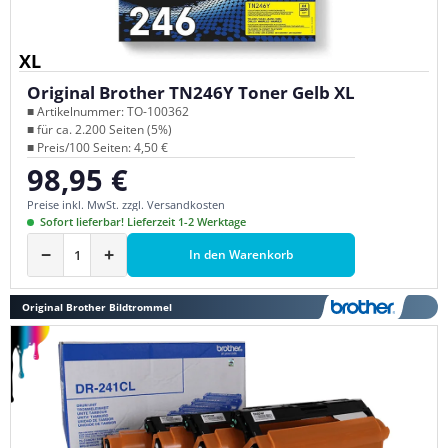
XL
Original Brother TN246Y Toner Gelb XL
■ Artikelnummer: TO-100362
■ für ca. 2.200 Seiten (5%)
■ Preis/100 Seiten: 4,50 €
98,95 €
Regulärer Preis:
Preise inkl. MwSt. zzgl. Versandkosten
Sofort lieferbar! Lieferzeit 1-2 Werktage
−
+
In den Warenkorb
Original Brother Bildtrommel