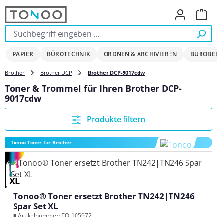
Zum Hauptinhalt springen
Ware
PAPIER
BÜROTECHNIK
ORDNEN & ARCHIVIEREN
BÜROBE
Brother
Brother DCP
Brother DCP-9017cdw
Toner & Trommel für Ihren Brother DCP-
9017cdw
Produkte filtern
Tonoo Toner für Brother
XL
Tonoo® Toner ersetzt Brother TN242|TN246
Spar Set XL
■ Artikelnummer: TO-105972