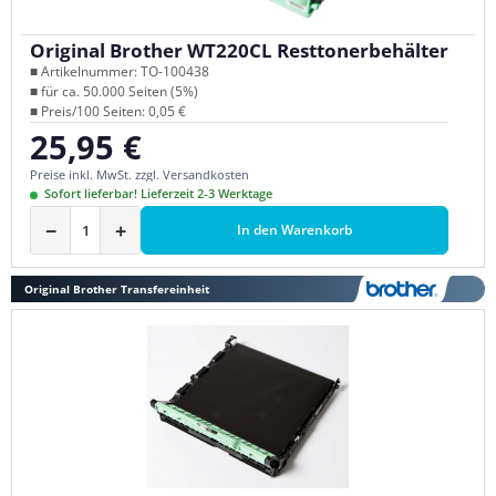
Original Brother WT220CL Resttonerbehälter
■ Artikelnummer: TO-100438
■ für ca. 50.000 Seiten (5%)
■ Preis/100 Seiten: 0,05 €
25,95 €
Regulärer Preis:
Preise inkl. MwSt. zzgl. Versandkosten
Sofort lieferbar! Lieferzeit 2-3 Werktage
−
+
In den Warenkorb
Original Brother Transfereinheit