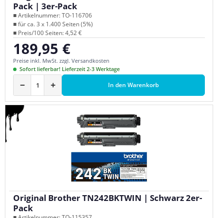
Pack | 3er-Pack
■ Artikelnummer: TO-116706
■ für ca. 3 x 1.400 Seiten (5%)
■ Preis/100 Seiten: 4,52 €
189,95 €
Regulärer Preis:
Preise inkl. MwSt. zzgl. Versandkosten
Sofort lieferbar! Lieferzeit 2-3 Werktage
−
+
In den Warenkorb
Original Brother TN242BKTWIN | Schwarz 2er-
Pack
■ Artikelnummer: TO-115357