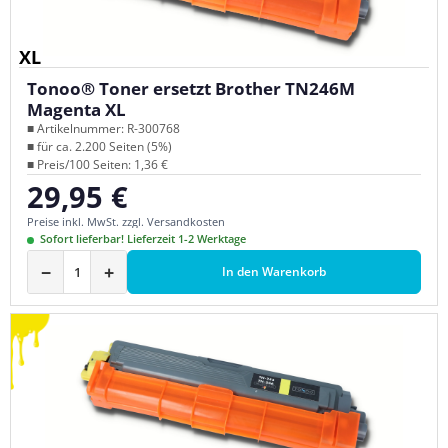
XL
Tonoo® Toner ersetzt Brother TN246M
Magenta XL
■ Artikelnummer: R-300768
■ für ca. 2.200 Seiten (5%)
■ Preis/100 Seiten: 1,36 €
29,95 €
Regulärer Preis:
Preise inkl. MwSt. zzgl. Versandkosten
Sofort lieferbar! Lieferzeit 1-2 Werktage
−
+
In den Warenkorb