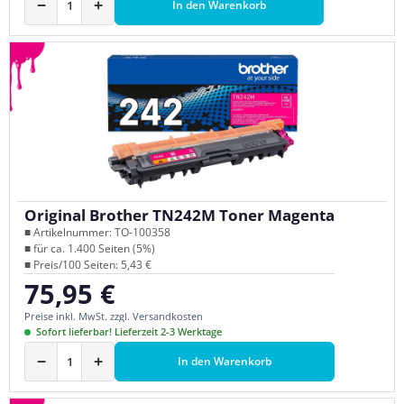
−
+
In den Warenkorb
Original Brother TN242M Toner Magenta
■ Artikelnummer: TO-100358
■ für ca. 1.400 Seiten (5%)
■ Preis/100 Seiten: 5,43 €
75,95 €
Regulärer Preis:
Preise inkl. MwSt. zzgl. Versandkosten
Sofort lieferbar! Lieferzeit 2-3 Werktage
−
+
In den Warenkorb