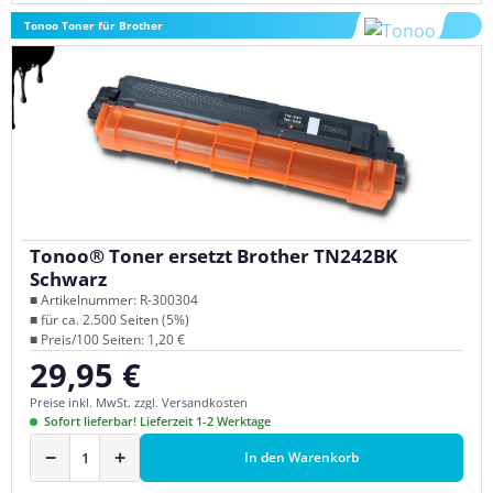
Tonoo Toner für Brother
Tonoo® Toner ersetzt Brother TN242BK
Schwarz
■ Artikelnummer: R-300304
■ für ca. 2.500 Seiten (5%)
■ Preis/100 Seiten: 1,20 €
29,95 €
Regulärer Preis:
Preise inkl. MwSt. zzgl. Versandkosten
Sofort lieferbar! Lieferzeit 1-2 Werktage
−
+
In den Warenkorb