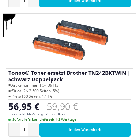
−
+
In den Warenkorb
Tonoo® Toner ersetzt Brother TN242BKTWIN |
Schwarz Doppelpack
■ Artikelnummer: TO-109113
■ für ca. 2 x 2.500 Seiten (5%)
■ Preis/100 Seiten: 1,14 €
Regulärer Preis:
56,95 €
59,90 €
Verkaufspreis:
Preise inkl. MwSt. zzgl. Versandkosten
Sofort lieferbar! Lieferzeit 1-2 Werktage
−
+
In den Warenkorb