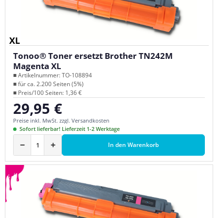
XL
Tonoo® Toner ersetzt Brother TN242M
Magenta XL
■ Artikelnummer: TO-108894
■ für ca. 2.200 Seiten (5%)
■ Preis/100 Seiten: 1,36 €
29,95 €
Regulärer Preis:
Preise inkl. MwSt. zzgl. Versandkosten
Sofort lieferbar! Lieferzeit 1-2 Werktage
−
+
In den Warenkorb