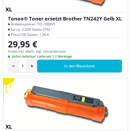
XL
Tonoo® Toner ersetzt Brother TN242Y Gelb XL
■ Artikelnummer: TO-108895
■ für ca. 2.200 Seiten (5%)
■ Preis/100 Seiten: 1,36 €
29,95 €
Regulärer Preis:
Preise inkl. MwSt. zzgl. Versandkosten
Sofort lieferbar! Lieferzeit 1-2 Werktage
−
+
In den Warenkorb
XL