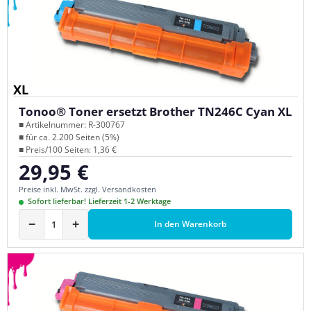
XL
Tonoo® Toner ersetzt Brother TN246C Cyan XL
■ Artikelnummer: R-300767
■ für ca. 2.200 Seiten (5%)
■ Preis/100 Seiten: 1,36 €
29,95 €
Regulärer Preis:
Preise inkl. MwSt. zzgl. Versandkosten
Sofort lieferbar! Lieferzeit 1-2 Werktage
−
+
In den Warenkorb