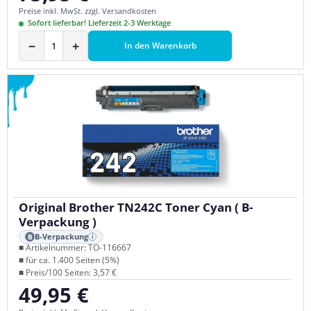
Preise inkl. MwSt. zzgl. Versandkosten
Sofort lieferbar! Lieferzeit 2-3 Werktage
−
+
In den Warenkorb
Original Brother TN242C Toner Cyan ( B-
Verpackung )
B-Verpackung
B
i
■ Artikelnummer: TO-116667
■ für ca. 1.400 Seiten (5%)
■ Preis/100 Seiten: 3,57 €
49,95 €
Regulärer Preis: