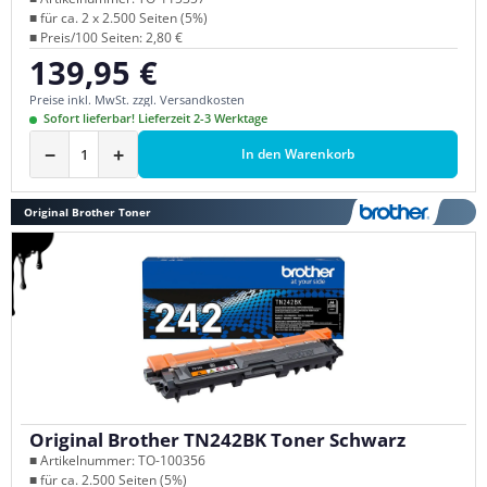
■ für ca. 2 x 2.500 Seiten (5%)
■ Preis/100 Seiten: 2,80 €
139,95 €
Regulärer Preis:
Preise inkl. MwSt. zzgl. Versandkosten
Sofort lieferbar! Lieferzeit 2-3 Werktage
−
+
In den Warenkorb
Original Brother Toner
Original Brother TN242BK Toner Schwarz
■ Artikelnummer: TO-100356
■ für ca. 2.500 Seiten (5%)