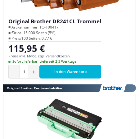
Original Brother DR241CL Trommel
■ Artikelnummer: TO-100417
■ für ca. 15.000 Seiten (5%)
■ Preis/100 Seiten: 0,77 €
115,95 €
Regulärer Preis:
Preise inkl. MwSt. zzgl. Versandkosten
Sofort lieferbar! Lieferzeit 2-3 Werktage
−
+
In den Warenkorb
Original Brother Resttonerbehälter