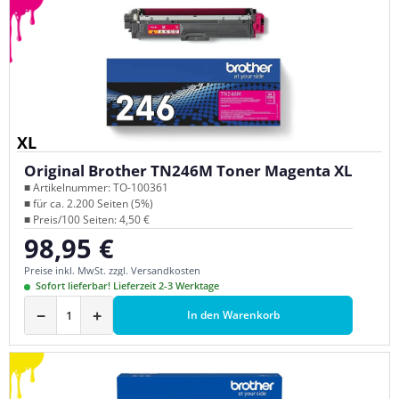
XL
Original Brother TN246M Toner Magenta XL
■ Artikelnummer: TO-100361
■ für ca. 2.200 Seiten (5%)
■ Preis/100 Seiten: 4,50 €
98,95 €
Regulärer Preis:
Preise inkl. MwSt. zzgl. Versandkosten
Sofort lieferbar! Lieferzeit 2-3 Werktage
−
+
In den Warenkorb