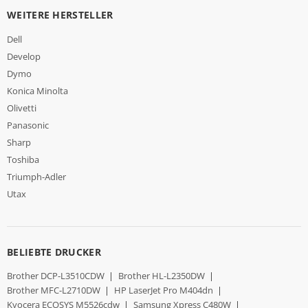
WEITERE HERSTELLER
Dell
Develop
Dymo
Konica Minolta
Olivetti
Panasonic
Sharp
Toshiba
Triumph-Adler
Utax
BELIEBTE DRUCKER
Brother DCP-L3510CDW
|
Brother HL-L2350DW
|
Brother MFC-L2710DW
|
HP LaserJet Pro M404dn
|
Kyocera ECOSYS M5526cdw
|
Samsung Xpress C480W
|