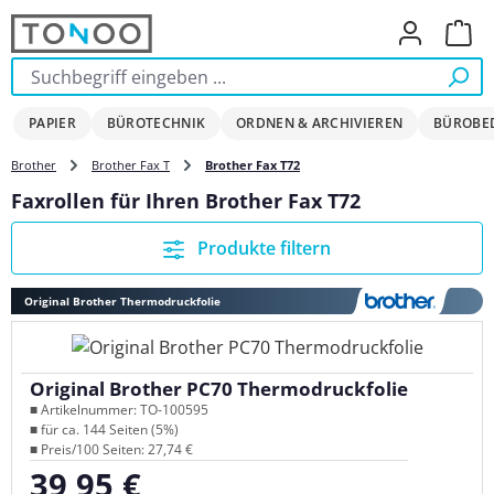
Zum Hauptinhalt springen
Ware
PAPIER
BÜROTECHNIK
ORDNEN & ARCHIVIEREN
BÜROBE
Brother
Brother Fax T
Brother Fax T72
Faxrollen für Ihren Brother Fax T72
Produkte filtern
Original Brother Thermodruckfolie
Original Brother PC70 Thermodruckfolie
■ Artikelnummer: TO-100595
■ für ca. 144 Seiten (5%)
■ Preis/100 Seiten: 27,74 €
39,95 €
Regulärer Preis: