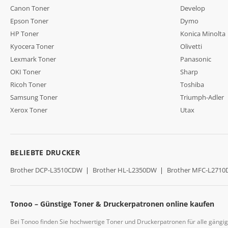
Canon Toner
Develop
Epson Toner
Dymo
HP Toner
Konica Minolta
Kyocera Toner
Olivetti
Lexmark Toner
Panasonic
OKI Toner
Sharp
Ricoh Toner
Toshiba
Samsung Toner
Triumph-Adler
Xerox Toner
Utax
BELIEBTE DRUCKER
Brother DCP-L3510CDW
|
Brother HL-L2350DW
|
Brother MFC-L271
Tonoo – Günstige Toner & Druckerpatronen online kaufen
Bei Tonoo finden Sie hochwertige Toner und Druckerpatronen für alle gängi