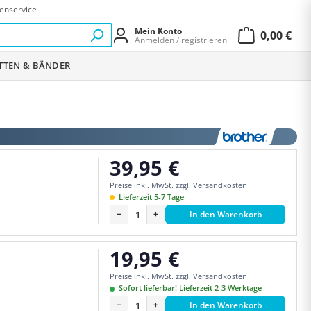
enservice
Mein Konto
0,00 €
Anmelden / registrieren
Warenkor
ETTEN & BÄNDER
39,95 €
Regulärer Preis:
Preise inkl. MwSt. zzgl. Versandkosten
Lieferzeit 5-7 Tage
−
+
In den Warenkorb
19,95 €
Regulärer Preis:
Preise inkl. MwSt. zzgl. Versandkosten
Sofort lieferbar! Lieferzeit 2-3 Werktage
−
+
In den Warenkorb