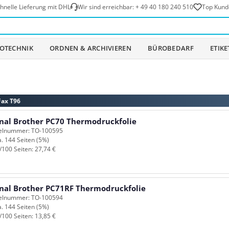
hnelle Lieferung mit DHL
Wir sind erreichbar:
+ 49 40 180 240 510
Top Kund
OTECHNIK
ORDNEN & ARCHIVIEREN
BÜROBEDARF
ETIK
Fax T96
inal Brother PC70 Thermodruckfolie
kelnummer: TO-100595
a. 144 Seiten (5%)
/100 Seiten: 27,74 €
inal Brother PC71RF Thermodruckfolie
kelnummer: TO-100594
a. 144 Seiten (5%)
/100 Seiten: 13,85 €