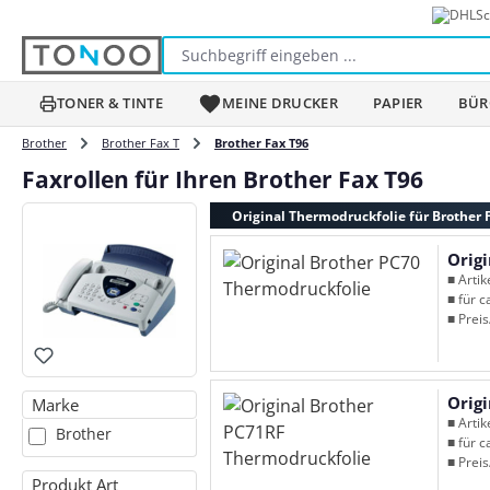
Sc
m Hauptinhalt springen
Zur Suche springen
Zur Hauptnavigation springen
TONER & TINTE
MEINE DRUCKER
PAPIER
BÜR
Brother
Brother Fax T
Brother Fax T96
Faxrollen für Ihren Brother Fax T96
Original Thermodruckfolie für Brother 
Orig
■ Arti
■ für c
■ Preis
Orig
Marke
■ Arti
Brother
■ für c
■ Preis
Produkt Art