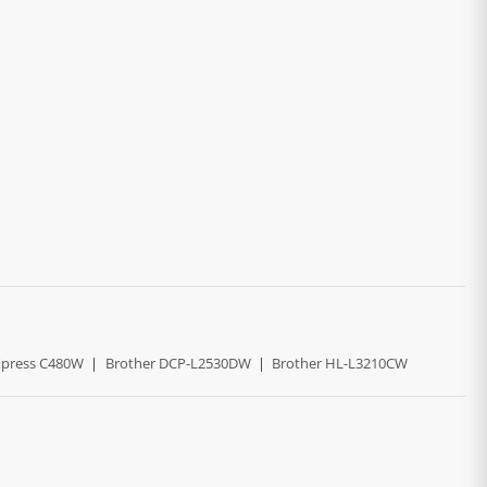
press C480W
|
Brother DCP-L2530DW
|
Brother HL-L3210CW