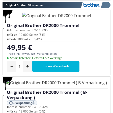
Original Brother Bildtrommel
Original Brother DR2000 Trommel
■ Artikelnummer: TO-116095
■ für ca. 12.000 Seiten (5%)
■ Preis/100 Seiten: 0,42 €
49,95 €
Regulärer Preis:
Preise inkl. MwSt. zzgl. Versandkosten
Sofort lieferbar! Lieferzeit 1-2 Werktage
−
+
In den Warenkorb
Original Brother DR2000 Trommel ( B-
Verpackung )
B-Verpackung
B
i
■ Artikelnummer: TO-100428
■ für ca. 12.000 Seiten (5%)