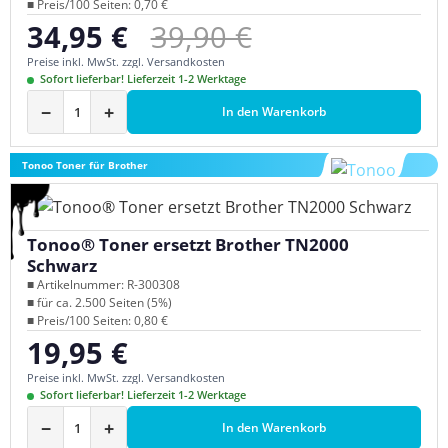
■ Preis/100 Seiten: 0,70 €
Regulärer Preis:
34,95 €
39,90 €
Verkaufspreis:
Preise inkl. MwSt. zzgl. Versandkosten
Sofort lieferbar! Lieferzeit 1-2 Werktage
−
+
In den Warenkorb
Tonoo Toner für Brother
Tonoo® Toner ersetzt Brother TN2000
Schwarz
■ Artikelnummer: R-300308
■ für ca. 2.500 Seiten (5%)
■ Preis/100 Seiten: 0,80 €
19,95 €
Regulärer Preis:
Preise inkl. MwSt. zzgl. Versandkosten
Sofort lieferbar! Lieferzeit 1-2 Werktage
−
+
In den Warenkorb