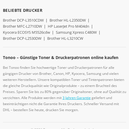
BELIEBTE DRUCKER
Brother DCP-L3510CDW
|
Brother HL-L2350DW
|
Brother MFC-L2710DW
|
HP LaserJet Pro M404dn
|
Kyocera ECOSYS M5526cdw
|
Samsung Xpress C480W
|
Brother DCP-L2530DW
|
Brother HL-L3210CW
Tonoo – Günstige Toner & Druckerpatronen online kaufen
Bei Tonoo finden Sie hochwertige Toner und Druckerpatronen für alle
gängigen Drucker von Brother, Canon, HP, Kyocera, Samsung und vielen
weiteren Herstellern. Unsere kompatiblen Toner und Tintenpatronen bieten
die gleiche Druckqualität wie Originalprodukte – zu einem Bruchteil des
Preises. Sparen Sie bis zu 80% gegenüber Originaltoner, ohne auf Qualität zu
verzichten. Alle Produkte werden mit
3 Jahren Garantie
geliefert und
beeinträchtigen nicht die Garantie Ihres Druckers. Schneller Versand mit
DHL – bestellen Sie heute, drucken Sie morgen.