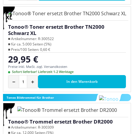
XL
Tonoo® Toner ersetzt Brother TN2000
Schwarz XL
■ Artikelnummer: R-300522
■ für ca. 5.000 Seiten (5%)
■ Preis/100 Seiten: 0,60 €
29,95 €
Regulärer Preis:
Preise inkl. MwSt. zzgl. Versandkosten
Sofort lieferbar! Lieferzeit 1-2 Werktage
−
+
In den Warenkorb
Tonoo Bildtrommel für Brother
Tonoo® Trommel ersetzt Brother DR2000
■ Artikelnummer: R-300309
■ für ca. 12.000 Seiten (5%)