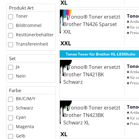
XL
Produkt Art
Tono
Toner
■ Arti
Bildtrommel
■ für c
■ Preis
Resttonerbehälter
XXL
Transfereinheit
Tonoo Toner für Brother HL-L8360cdw
Set
Tono
Ja
■ Arti
Nein
■ für c
■ Preis
Farbe
BK/C/M/Y
Tono
Schwarz
■ Arti
Cyan
■ für c
■ Preis
Magenta
XL
Gelb