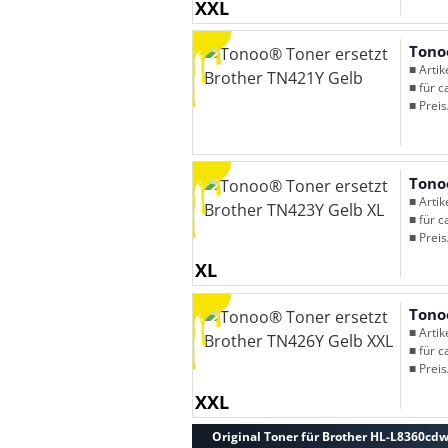
XXL
Tono
■ Arti
■ für c
■ Preis
Tono
■ Arti
■ für c
■ Preis
XL
Tono
■ Arti
■ für c
■ Preis
XXL
Original Toner für Brother HL-L8360cd