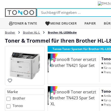
Sc
m Hauptinhalt springen
Zur Suche springen
Zur Hauptnavigation springen
TONER & TINTE
MEINE DRUCKER
PAPIER
BÜR
Brother
Brother HL-L
Brother HL-L8360cdw
Toner & Trommel für Ihren Brother HL-
Tonoo Toner Sparset für Brother HL-L8
Tono
■ Arti
■ für c
■ Preis
Tono
Marke
■ Arti
Brother
■ für c
■ Preis
Tonoo