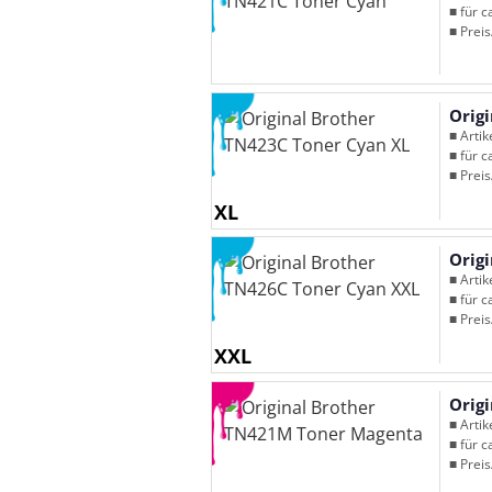
■ für c
■ Preis
Orig
■ Arti
■ für c
■ Preis
XL
Orig
■ Arti
■ für c
■ Preis
XXL
Orig
■ Arti
■ für c
■ Preis