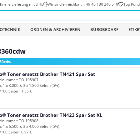
hnelle Lieferung mit DHL
Wir sind erreichbar:
+ 49 40 180 240 510
Top Kund
OTECHNIK
ORDNEN & ARCHIVIEREN
BÜROBEDARF
ETIK
L8360cdw
360cdw
o® Toner ersetzt Brother TN421 Spar Set
kelnummer: TO-105907
a. 1 x 3.000 & 3 x 1.800 Seiten (5%)
/100 Seiten: 1,55 €
o® Toner ersetzt Brother TN423 Spar Set XL
kelnummer: TO-105908
a. 1 x 6.500 & 3 x 4.000 Seiten (5%)
/100 Seiten: 0,97 €