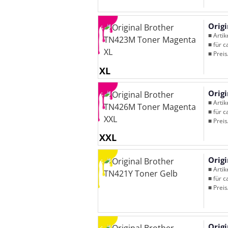
Orig
■ Arti
■ für c
■ Preis
XL
Orig
■ Arti
■ für c
■ Preis
XXL
Orig
■ Arti
■ für c
■ Preis
Orig