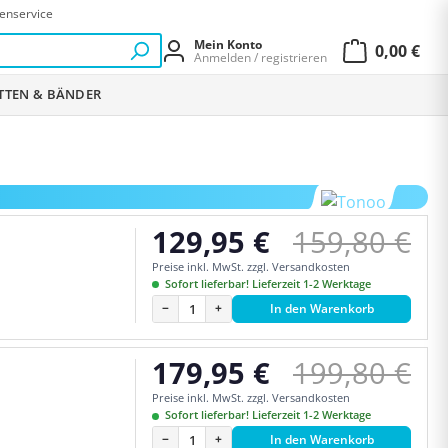
enservice
Mein Konto
0,00 €
Anmelden / registrieren
Warenkor
ETTEN & BÄNDER
Regulärer P
129,95 €
159,80 €
Verkaufspreis:
Preise inkl. MwSt. zzgl. Versandkosten
Sofort lieferbar! Lieferzeit 1-2 Werktage
−
+
In den Warenkorb
Regulärer P
179,95 €
199,80 €
Verkaufspreis:
Preise inkl. MwSt. zzgl. Versandkosten
Sofort lieferbar! Lieferzeit 1-2 Werktage
−
+
In den Warenkorb