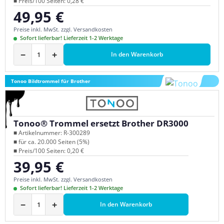
■ Preis/100 Seiten: 0,28 €
49,95 €
Regulärer Preis:
Preise inkl. MwSt. zzgl. Versandkosten
Sofort lieferbar! Lieferzeit 1-2 Werktage
−
+
In den Warenkorb
Tonoo Bildtrommel für Brother
Tonoo® Trommel ersetzt Brother DR3000
■ Artikelnummer: R-300289
■ für ca. 20.000 Seiten (5%)
■ Preis/100 Seiten: 0,20 €
39,95 €
Regulärer Preis:
Preise inkl. MwSt. zzgl. Versandkosten
Sofort lieferbar! Lieferzeit 1-2 Werktage
−
+
In den Warenkorb