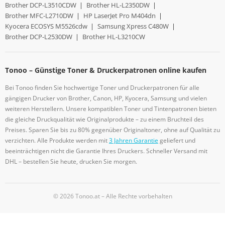
Brother DCP-L3510CDW
|
Brother HL-L2350DW
|
Brother MFC-L2710DW
|
HP LaserJet Pro M404dn
|
Kyocera ECOSYS M5526cdw
|
Samsung Xpress C480W
|
Brother DCP-L2530DW
|
Brother HL-L3210CW
Tonoo – Günstige Toner & Druckerpatronen online kaufen
Bei Tonoo finden Sie hochwertige Toner und Druckerpatronen für alle
gängigen Drucker von Brother, Canon, HP, Kyocera, Samsung und vielen
weiteren Herstellern. Unsere kompatiblen Toner und Tintenpatronen bieten
die gleiche Druckqualität wie Originalprodukte – zu einem Bruchteil des
Preises. Sparen Sie bis zu 80% gegenüber Originaltoner, ohne auf Qualität zu
verzichten. Alle Produkte werden mit
3 Jahren Garantie
geliefert und
beeinträchtigen nicht die Garantie Ihres Druckers. Schneller Versand mit
DHL – bestellen Sie heute, drucken Sie morgen.
© 2026 Tonoo.at – Alle Rechte vorbehalten