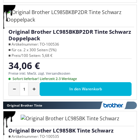
Original Brother LC985BKBP2DR Tinte Schwarz
Doppelpack
■ Artikelnummer: TO-100536
■ für ca. 2 x 300 Seiten (5%)
■ Preis/100 Seiten: 5,68 €
34,06 €
Regulärer Preis:
Preise inkl. MwSt. zzgl. Versandkosten
Sofort lieferbar! Lieferzeit 2-3 Werktage
−
+
In den Warenkorb
Original Brother Tinte
Original Brother LC985BK Tinte Schwarz
■ Artikelnummer: TO-100535