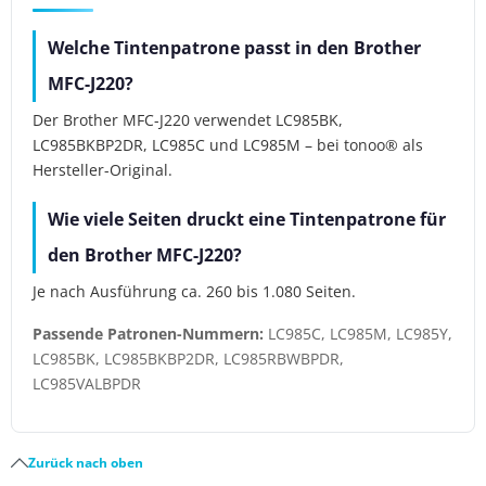
Welche Tintenpatrone passt in den Brother
MFC-J220?
Der Brother MFC-J220 verwendet LC985BK,
LC985BKBP2DR, LC985C und LC985M – bei tonoo® als
Hersteller-Original.
Wie viele Seiten druckt eine Tintenpatrone für
den Brother MFC-J220?
Je nach Ausführung ca. 260 bis 1.080 Seiten.
Passende Patronen-Nummern:
LC985C, LC985M, LC985Y,
LC985BK, LC985BKBP2DR, LC985RBWBPDR,
LC985VALBPDR
Zurück nach oben