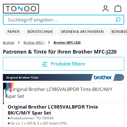
Zum Hauptinhalt springen
Ware
PAPIER
BÜROTECHNIK
ORDNEN & ARCHIVIEREN
BÜROBE
Brother
Brother MFC-J
Brother MFC-J220
Patronen & Tinte für Ihren Brother MFC-J220
Produkte filtern
Original Brother Tinte
Original Brother LC985VALBPDR Tinte
BK/C/M/Y Spar Set
■ Artikelnummer: TO-100540
■ für ca. 1 x 300 & 3 x 260 Seiten (5%)