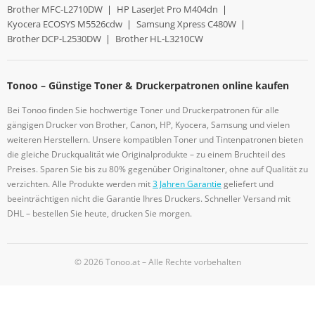
Brother MFC-L2710DW
|
HP LaserJet Pro M404dn
|
Kyocera ECOSYS M5526cdw
|
Samsung Xpress C480W
|
Brother DCP-L2530DW
|
Brother HL-L3210CW
Tonoo – Günstige Toner & Druckerpatronen online kaufen
Bei Tonoo finden Sie hochwertige Toner und Druckerpatronen für alle
gängigen Drucker von Brother, Canon, HP, Kyocera, Samsung und vielen
weiteren Herstellern. Unsere kompatiblen Toner und Tintenpatronen bieten
die gleiche Druckqualität wie Originalprodukte – zu einem Bruchteil des
Preises. Sparen Sie bis zu 80% gegenüber Originaltoner, ohne auf Qualität zu
verzichten. Alle Produkte werden mit
3 Jahren Garantie
geliefert und
beeinträchtigen nicht die Garantie Ihres Druckers. Schneller Versand mit
DHL – bestellen Sie heute, drucken Sie morgen.
© 2026 Tonoo.at – Alle Rechte vorbehalten