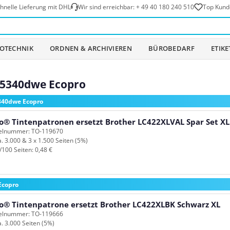
hnelle Lieferung mit DHL
Wir sind erreichbar:
+ 49 40 180 240 510
Top Kund
OTECHNIK
ORDNEN & ARCHIVIEREN
BÜROBEDARF
ETIK
-J5340dwe Ecopro
5340dwe Ecopro
o® Tintenpatronen ersetzt Brother LC422XLVAL Spar Set XL
kelnummer: TO-119670
a. 3.000 & 3 x 1.500 Seiten (5%)
/100 Seiten: 0,48 €
Ecopro
o® Tintenpatrone ersetzt Brother LC422XLBK Schwarz XL
kelnummer: TO-119666
a. 3.000 Seiten (5%)