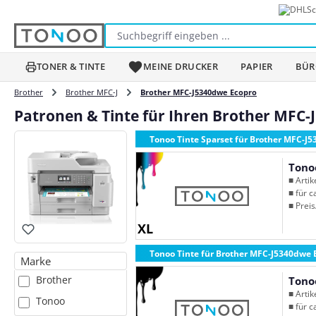
Sc
m Hauptinhalt springen
Zur Suche springen
Zur Hauptnavigation springen
TONER & TINTE
MEINE DRUCKER
PAPIER
BÜR
Brother
Brother MFC-J
Brother MFC-J5340dwe Ecopro
Patronen & Tinte für Ihren Brother MFC
Tonoo Tinte Sparset für Brother MFC-J
Tono
■ Arti
■ für c
■ Preis
XL
Tonoo Tinte für Brother MFC-J5340dwe 
Marke
Brother
Tono
■ Arti
Tonoo
■ für c