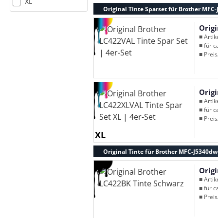
XL
Original Tinte Sparset für Brother MFC
Origi
■ Arti
■ für c
■ Preis
Origi
■ Arti
■ für c
■ Preis
XL
Original Tinte für Brother MFC-J5340dw
Orig
■ Arti
■ für c
■ Preis