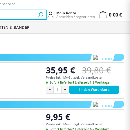
enservice
Mein Konto
0,00 €
Anmelden / registrieren
Warenkor
ETTEN & BÄNDER
Regulärer Pr
35,95 €
39,80 €
Verkaufspreis:
Preise inkl. MwSt. zzgl. Versandkosten
Sofort lieferbar! Lieferzeit 1-2 Werktage
−
+
In den Warenkorb
9,95 €
Regulärer Preis:
Preise inkl. MwSt. zzgl. Versandkosten
Sofort lieferbar! Lieferzeit 1-2 Werktage