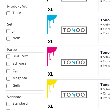
■ Preis
Produkt Art
XL
Tinte
Tono
Set
■ Arti
■ für c
Ja
■ Preis
Nein
XL
Farbe
Tono
BK/C/M/Y
■ Arti
■ für c
Schwarz
■ Preis
Cyan
XL
Magenta
Tono
Gelb
■ Arti
■ für c
Variante
■ Preis
Standard
XL