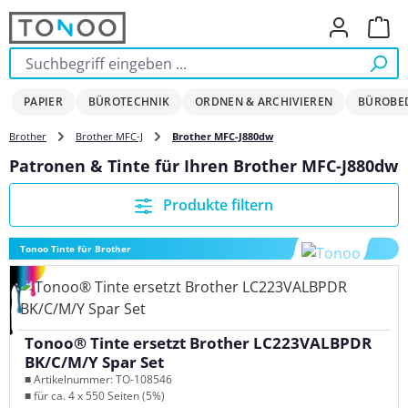
Zum Hauptinhalt springen
Ware
PAPIER
BÜROTECHNIK
ORDNEN & ARCHIVIEREN
BÜROBE
Brother
Brother MFC-J
Brother MFC-J880dw
Patronen & Tinte für Ihren Brother MFC-J880dw
Produkte filtern
Tonoo Tinte für Brother
Tonoo® Tinte ersetzt Brother LC223VALBPDR
BK/C/M/Y Spar Set
■ Artikelnummer: TO-108546
■ für ca. 4 x 550 Seiten (5%)