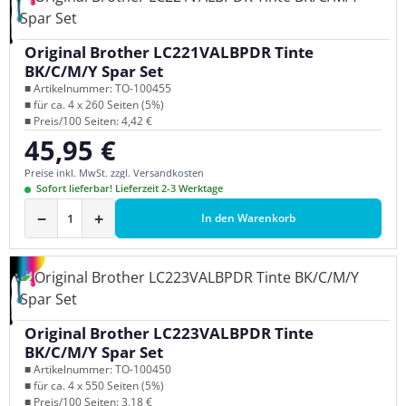
Original Brother LC221VALBPDR Tinte
BK/C/M/Y Spar Set
■ Artikelnummer: TO-100455
■ für ca. 4 x 260 Seiten (5%)
■ Preis/100 Seiten: 4,42 €
45,95 €
Regulärer Preis:
Preise inkl. MwSt. zzgl. Versandkosten
Sofort lieferbar! Lieferzeit 2-3 Werktage
−
+
In den Warenkorb
Original Brother LC223VALBPDR Tinte
BK/C/M/Y Spar Set
■ Artikelnummer: TO-100450
■ für ca. 4 x 550 Seiten (5%)
■ Preis/100 Seiten: 3,18 €