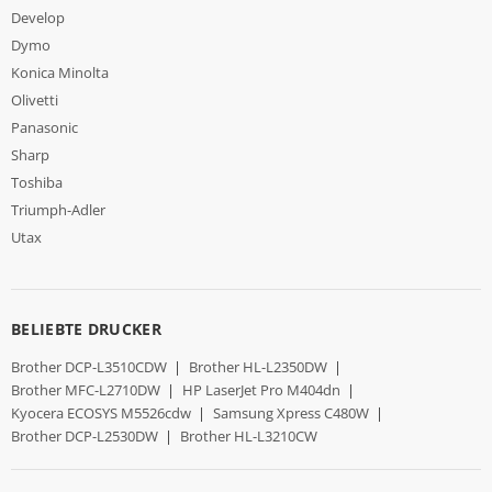
Develop
Dymo
Konica Minolta
Olivetti
Panasonic
Sharp
Toshiba
Triumph-Adler
Utax
BELIEBTE DRUCKER
Brother DCP-L3510CDW
|
Brother HL-L2350DW
|
Brother MFC-L2710DW
|
HP LaserJet Pro M404dn
|
Kyocera ECOSYS M5526cdw
|
Samsung Xpress C480W
|
Brother DCP-L2530DW
|
Brother HL-L3210CW