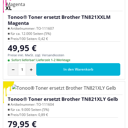
XL
Tonoo® Toner ersetzt Brother TN821XXLM
Magenta
■ Artikelnummer: TO-111607
■ für ca. 12.000 Seiten (5%)
■ Preis/100 Seiten: 0,42 €
49,95 €
Regulärer Preis:
Preise inkl. MwSt. zzgl. Versandkosten
Sofort lieferbar! Lieferzeit 1-2 Werktage
−
+
In den Warenkorb
Tonoo® Toner ersetzt Brother TN821XLY Gelb
■ Artikelnummer: TO-111604
■ für ca. 9.000 Seiten (5%)
■ Preis/100 Seiten: 0,89 €
79,95 €
Regulärer Preis: