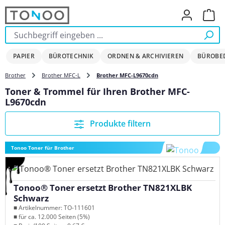
Zum Hauptinhalt springen
Ware
PAPIER
BÜROTECHNIK
ORDNEN & ARCHIVIEREN
BÜROBE
Brother
Brother MFC-L
Brother MFC-L9670cdn
Toner & Trommel für Ihren Brother MFC-
L9670cdn
Produkte filtern
Tonoo Toner für Brother
Tonoo® Toner ersetzt Brother TN821XLBK
Schwarz
■ Artikelnummer: TO-111601
■ für ca. 12.000 Seiten (5%)