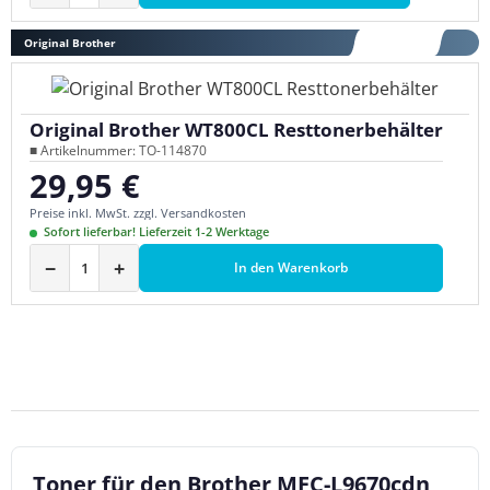
Original Brother
Original Brother WT800CL Resttonerbehälter
■ Artikelnummer: TO-114870
29,95 €
Regulärer Preis:
Preise inkl. MwSt. zzgl. Versandkosten
Sofort lieferbar! Lieferzeit 1-2 Werktage
−
+
In den Warenkorb
Toner für den Brother MFC-L9670cdn