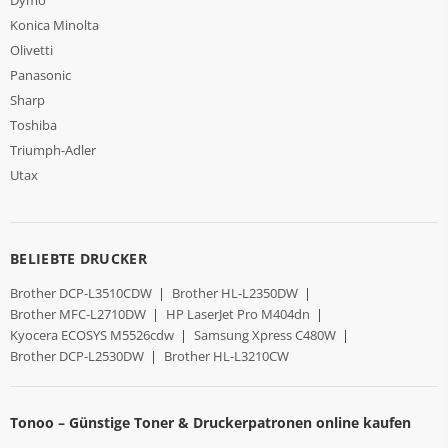
Konica Minolta
Olivetti
Panasonic
Sharp
Toshiba
Triumph-Adler
Utax
BELIEBTE DRUCKER
Brother DCP-L3510CDW
|
Brother HL-L2350DW
|
Brother MFC-L2710DW
|
HP LaserJet Pro M404dn
|
Kyocera ECOSYS M5526cdw
|
Samsung Xpress C480W
|
Brother DCP-L2530DW
|
Brother HL-L3210CW
Tonoo – Günstige Toner & Druckerpatronen online kaufen