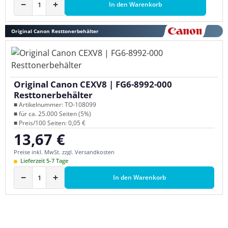
−
+
In den Warenkorb
Original Canon Resttonerbehälter
Original Canon CEXV8 | FG6-8992-000
Resttonerbehälter
■ Artikelnummer: TO-108099
■ für ca. 25.000 Seiten (5%)
■ Preis/100 Seiten: 0,05 €
13,67 €
Regulärer Preis:
Preise inkl. MwSt. zzgl. Versandkosten
Lieferzeit 5-7 Tage
−
+
In den Warenkorb