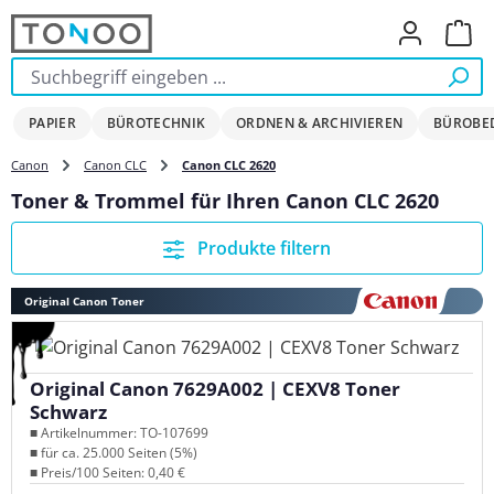
Zum Hauptinhalt springen
Ware
PAPIER
BÜROTECHNIK
ORDNEN & ARCHIVIEREN
BÜROBE
Canon
Canon CLC
Canon CLC 2620
Toner & Trommel für Ihren Canon CLC 2620
Produkte filtern
Original Canon Toner
Original Canon 7629A002 | CEXV8 Toner
Schwarz
■ Artikelnummer: TO-107699
■ für ca. 25.000 Seiten (5%)
■ Preis/100 Seiten: 0,40 €