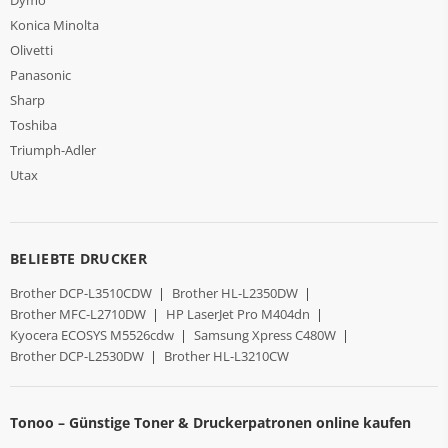
Konica Minolta
Olivetti
Panasonic
Sharp
Toshiba
Triumph-Adler
Utax
BELIEBTE DRUCKER
Brother DCP-L3510CDW
|
Brother HL-L2350DW
|
Brother MFC-L2710DW
|
HP LaserJet Pro M404dn
|
Kyocera ECOSYS M5526cdw
|
Samsung Xpress C480W
|
Brother DCP-L2530DW
|
Brother HL-L3210CW
Tonoo – Günstige Toner & Druckerpatronen online kaufen