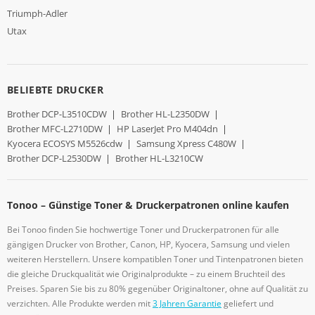
Triumph-Adler
Utax
BELIEBTE DRUCKER
Brother DCP-L3510CDW
|
Brother HL-L2350DW
|
Brother MFC-L2710DW
|
HP LaserJet Pro M404dn
|
Kyocera ECOSYS M5526cdw
|
Samsung Xpress C480W
|
Brother DCP-L2530DW
|
Brother HL-L3210CW
Tonoo – Günstige Toner & Druckerpatronen online kaufen
Bei Tonoo finden Sie hochwertige Toner und Druckerpatronen für alle
gängigen Drucker von Brother, Canon, HP, Kyocera, Samsung und vielen
weiteren Herstellern. Unsere kompatiblen Toner und Tintenpatronen bieten
die gleiche Druckqualität wie Originalprodukte – zu einem Bruchteil des
Preises. Sparen Sie bis zu 80% gegenüber Originaltoner, ohne auf Qualität zu
verzichten. Alle Produkte werden mit
3 Jahren Garantie
geliefert und