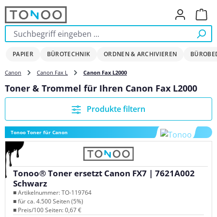
Zum Hauptinhalt springen
Ware
PAPIER
BÜROTECHNIK
ORDNEN & ARCHIVIEREN
BÜROBE
Canon
Canon Fax L
Canon Fax L2000
Toner & Trommel für Ihren Canon Fax L2000
Produkte filtern
Tonoo Toner für Canon
Tonoo® Toner ersetzt Canon FX7 | 7621A002
Schwarz
■ Artikelnummer: TO-119764
■ für ca. 4.500 Seiten (5%)
■ Preis/100 Seiten: 0,67 €