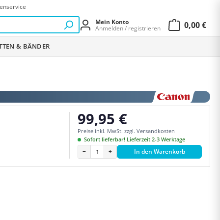
enservice
Mein Konto
0,00 €
Anmelden / registrieren
Warenkor
ETTEN & BÄNDER
99,95 €
Regulärer Preis:
Preise inkl. MwSt. zzgl. Versandkosten
Sofort lieferbar! Lieferzeit 2-3 Werktage
−
+
In den Warenkorb