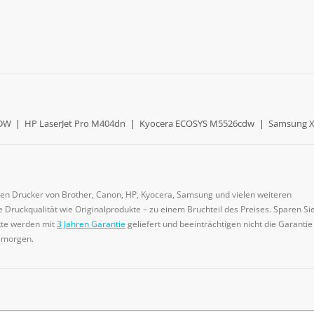
0DW
|
HP LaserJet Pro M404dn
|
Kyocera ECOSYS M5526cdw
|
Samsung X
gen Drucker von Brother, Canon, HP, Kyocera, Samsung und vielen weiteren
 Druckqualität wie Originalprodukte – zu einem Bruchteil des Preises. Sparen Sie
ukte werden mit
3 Jahren Garantie
geliefert und beeinträchtigen nicht die Garantie
e morgen.