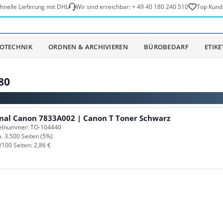
hnelle Lieferung mit DHL
Wir sind erreichbar:
+ 49 40 180 240 510
Top Kund
OTECHNIK
ORDNEN & ARCHIVIEREN
BÜROBEDARF
ETIK
80
Original Canon 7833A002 | Canon T Toner Schwarz
kelnummer: TO-104440
a. 3.500 Seiten (5%)
/100 Seiten: 2,86 €