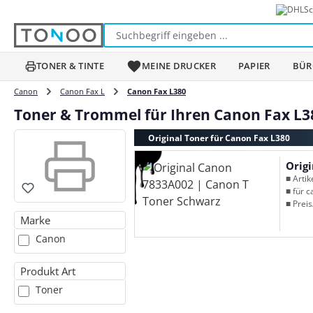
Sc
m Hauptinhalt springen
Zur Suche springen
Zur Hauptnavigation springen
TONER & TINTE
MEINE DRUCKER
PAPIER
BÜR
Canon
Canon Fax L
Canon Fax L380
Toner & Trommel für Ihren Canon Fax L3
Original Toner für Canon Fax L380
■ Arti
■ für c
■ Preis
Marke
Canon
Produkt Art
Toner