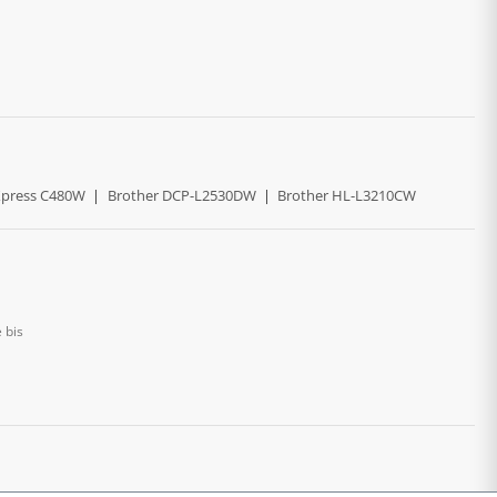
press C480W
|
Brother DCP-L2530DW
|
Brother HL-L3210CW
 bis