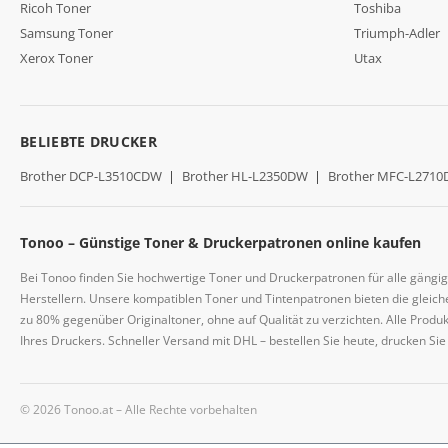
Ricoh Toner
Toshiba
Samsung Toner
Triumph-Adler
Xerox Toner
Utax
BELIEBTE DRUCKER
Brother DCP-L3510CDW
|
Brother HL-L2350DW
|
Brother MFC-L271
Tonoo – Günstige Toner & Druckerpatronen online kaufen
Bei Tonoo finden Sie hochwertige Toner und Druckerpatronen für alle gängi
Herstellern. Unsere kompatiblen Toner und Tintenpatronen bieten die gleiche
zu 80% gegenüber Originaltoner, ohne auf Qualität zu verzichten. Alle Prod
Ihres Druckers. Schneller Versand mit DHL – bestellen Sie heute, drucken Si
© 2026 Tonoo.at – Alle Rechte vorbehalten