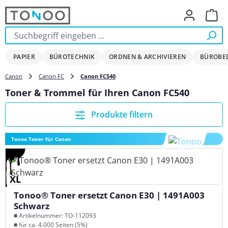
Zum Hauptinhalt springen
Ware
PAPIER
BÜROTECHNIK
ORDNEN & ARCHIVIEREN
BÜROBE
Canon
Canon FC
Canon FC540
Toner & Trommel für Ihren Canon FC540
Produkte filtern
Tonoo Toner für Canon
XL
Tonoo® Toner ersetzt Canon E30 | 1491A003
Schwarz
■ Artikelnummer: TO-112093
■ für ca. 4.000 Seiten (5%)