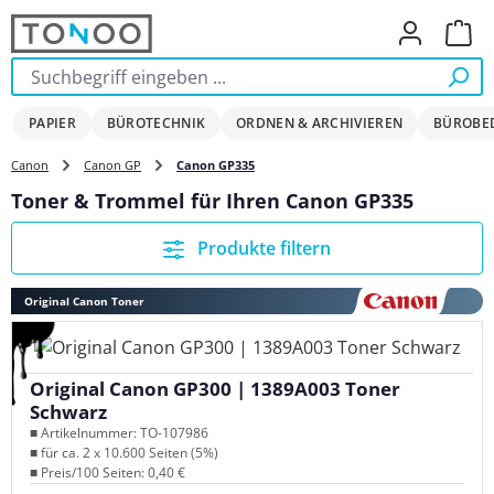
Zum Hauptinhalt springen
Ware
PAPIER
BÜROTECHNIK
ORDNEN & ARCHIVIEREN
BÜROBE
Canon
Canon GP
Canon GP335
Toner & Trommel für Ihren Canon GP335
Produkte filtern
Original Canon Toner
Original Canon GP300 | 1389A003 Toner
Schwarz
■ Artikelnummer: TO-107986
■ für ca. 2 x 10.600 Seiten (5%)
■ Preis/100 Seiten: 0,40 €