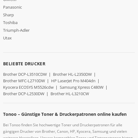
Panasonic
Sharp
Toshiba
Triumph-Adler
Utax
BELIEBTE DRUCKER
Brother DCP-L3510CDW
|
Brother HL-L2350DW
|
Brother MFC-L2710DW
|
HP LaserJet Pro M404dn
|
Kyocera ECOSYS M5526cdw
|
Samsung Xpress C480W
|
Brother DCP-L2530DW
|
Brother HL-L3210CW
Tonoo – Günstige Toner & Druckerpatronen online kaufen
Bei Tonoo finden Sie hochwertige Toner und Druckerpatronen für alle
gängigen Drucker von Brother, Canon, HP, Kyocera, Samsung und vielen
weiteren Herstellern. Unsere kompatiblen Toner und Tintenpatronen bieten