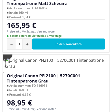
Tintenpatrone Matt Schwarz
■ Artikelnummer: TO-116967
■ Inhalt: 160 ml
■ Preis/ml: 1,04 €
165,95 €
Regulärer Preis:
Preise inkl. MwSt. zzgl. Versandkosten
Sofort lieferbar! Lieferzeit 2-3 Werktage
−
+
In den Warenkorb
Original Canon PFI2100 | 5270C001
Tintenpatrone Grau
■ Artikelnummer: TO-116951
■ Inhalt: 160 ml
■ Preis/ml: 0,62 €
98,95 €
Regulärer Preis:
Preise inkl. MwSt. zzgl. Versandkosten