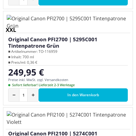
XXL
Original Canon PFI2700 | 5295C001
Tintenpatrone Grün
■ Artikelnummer: TO-116959
■ Inhalt: 700 ml
■ Preis/ml: 0,36 €
249,95 €
Regulärer Preis:
Preise inkl. MwSt. zzgl. Versandkosten
Sofort lieferbar! Lieferzeit 2-3 Werktage
−
+
In den Warenkorb
Original Canon PFI2100 | 5274C001