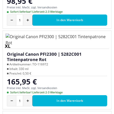
98,95 €
Regulärer Preis:
Preise inkl. MwSt. zzgl. Versandkosten
Sofort lieferbar! Lieferzeit 2-3 Werktage
−
+
In den Warenkorb
XL
Original Canon PFI2300 | 5282C001
Tintenpatrone Rot
■ Artikelnummer: TO-116972
■ Inhalt: 330 ml
■ Preis/ml: 0,50 €
165,95 €
Regulärer Preis:
Preise inkl. MwSt. zzgl. Versandkosten
Sofort lieferbar! Lieferzeit 2-3 Werktage
−
+
In den Warenkorb