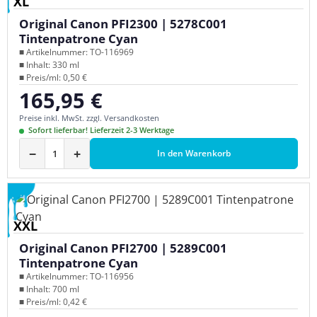
XL
Original Canon PFI2300 | 5278C001
Tintenpatrone Cyan
■ Artikelnummer: TO-116969
■ Inhalt: 330 ml
■ Preis/ml: 0,50 €
165,95 €
Regulärer Preis:
Preise inkl. MwSt. zzgl. Versandkosten
Sofort lieferbar! Lieferzeit 2-3 Werktage
−
+
In den Warenkorb
XXL
Original Canon PFI2700 | 5289C001
Tintenpatrone Cyan
■ Artikelnummer: TO-116956
■ Inhalt: 700 ml
■ Preis/ml: 0,42 €