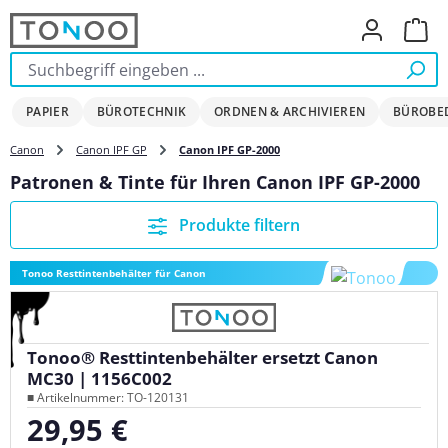
Zum Hauptinhalt springen
Ware
PAPIER
BÜROTECHNIK
ORDNEN & ARCHIVIEREN
BÜROBE
Canon
Canon IPF GP
Canon IPF GP-2000
Patronen & Tinte für Ihren Canon IPF GP-2000
Produkte filtern
Tonoo Resttintenbehälter für Canon
Tonoo® Resttintenbehälter ersetzt Canon
MC30 | 1156C002
■ Artikelnummer: TO-120131
29,95 €
Regulärer Preis: