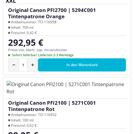
XXL
Original Canon PFI2700 | 5294C001
Tintenpatrone Orange
■ Artikelnummer: TO-116958
■ Inhalt: 700 ml
■ Preis/ml: 0,42 €
292,95 €
Regulärer Preis:
Preise inkl. MwSt. zzgl. Versandkosten
Sofort lieferbar! Lieferzeit 2-3 Werktage
−
+
In den Warenkorb
Original Canon PFI2100 | 5271C001
Tintenpatrone Rot
■ Artikelnummer: TO-116952
■ Inhalt: 160 ml
■ Preis/ml: 0,62 €