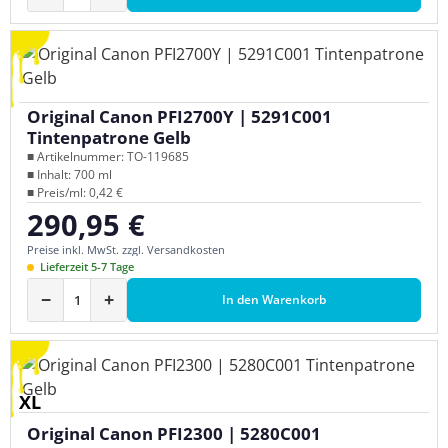
Original Canon PFI2700Y | 5291C001
Tintenpatrone Gelb
■ Artikelnummer: TO-119685
■ Inhalt: 700 ml
■ Preis/ml: 0,42 €
290,95 €
Regulärer Preis:
Preise inkl. MwSt. zzgl. Versandkosten
Lieferzeit 5-7 Tage
−
+
In den Warenkorb
XL
Original Canon PFI2300 | 5280C001