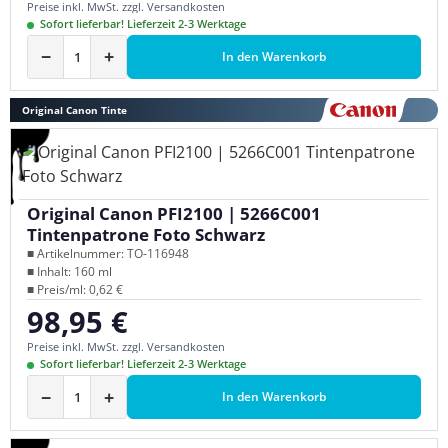
Preise inkl. MwSt. zzgl. Versandkosten
Sofort lieferbar! Lieferzeit 2-3 Werktage
−
+
In den Warenkorb
Original Canon Tinte
Original Canon PFI2100 | 5266C001
Tintenpatrone Foto Schwarz
■ Artikelnummer: TO-116948
■ Inhalt: 160 ml
■ Preis/ml: 0,62 €
98,95 €
Regulärer Preis:
Preise inkl. MwSt. zzgl. Versandkosten
Sofort lieferbar! Lieferzeit 2-3 Werktage
−
+
In den Warenkorb