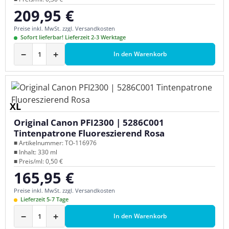
209,95 €
Regulärer Preis:
Preise inkl. MwSt. zzgl. Versandkosten
Sofort lieferbar! Lieferzeit 2-3 Werktage
−
+
In den Warenkorb
XL
Original Canon PFI2300 | 5286C001
Tintenpatrone Fluoreszierend Rosa
■ Artikelnummer: TO-116976
■ Inhalt: 330 ml
■ Preis/ml: 0,50 €
165,95 €
Regulärer Preis:
Preise inkl. MwSt. zzgl. Versandkosten
Lieferzeit 5-7 Tage
−
+
In den Warenkorb