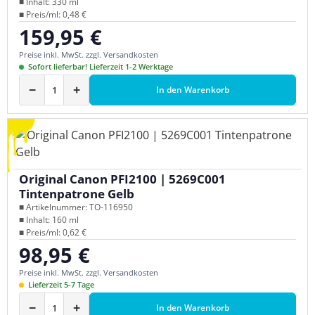
■ Inhalt: 330 ml
■ Preis/ml: 0,48 €
159,95 €
Regulärer Preis:
Preise inkl. MwSt. zzgl. Versandkosten
Sofort lieferbar! Lieferzeit 1-2 Werktage
−
+
In den Warenkorb
Original Canon PFI2100 | 5269C001
Tintenpatrone Gelb
■ Artikelnummer: TO-116950
■ Inhalt: 160 ml
■ Preis/ml: 0,62 €
98,95 €
Regulärer Preis:
Preise inkl. MwSt. zzgl. Versandkosten
Lieferzeit 5-7 Tage
−
+
In den Warenkorb