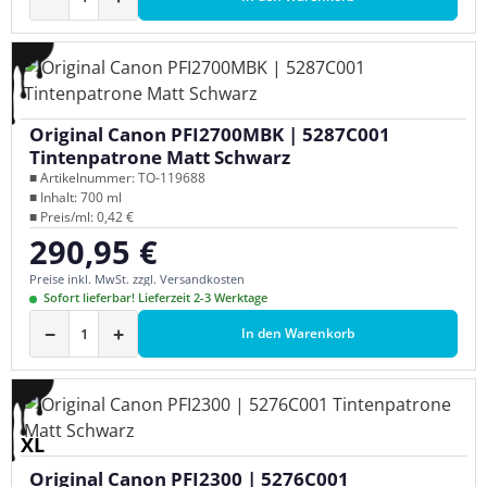
Original Canon PFI2700MBK | 5287C001
Tintenpatrone Matt Schwarz
■ Artikelnummer: TO-119688
■ Inhalt: 700 ml
■ Preis/ml: 0,42 €
290,95 €
Regulärer Preis:
Preise inkl. MwSt. zzgl. Versandkosten
Sofort lieferbar! Lieferzeit 2-3 Werktage
−
+
In den Warenkorb
XL
Original Canon PFI2300 | 5276C001