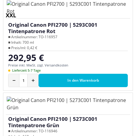
XXL
Original Canon PFI2700 | 5293C001
Tintenpatrone Rot
■ Artikelnummer: TO-116957
■ Inhalt: 700 ml
■ Preis/ml: 0,42 €
292,95 €
Regulärer Preis:
Preise inkl. MwSt. zzgl. Versandkosten
Lieferzeit 5-7 Tage
−
+
In den Warenkorb
Original Canon PFI2100 | 5273C001
Tintenpatrone Grün
■ Artikelnummer: TO-116946