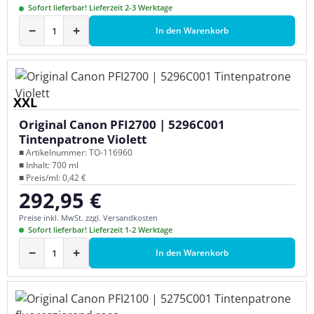
Sofort lieferbar! Lieferzeit 2-3 Werktage
−
+
In den Warenkorb
XXL
Original Canon PFI2700 | 5296C001
Tintenpatrone Violett
■ Artikelnummer: TO-116960
■ Inhalt: 700 ml
■ Preis/ml: 0,42 €
292,95 €
Regulärer Preis:
Preise inkl. MwSt. zzgl. Versandkosten
Sofort lieferbar! Lieferzeit 1-2 Werktage
−
+
In den Warenkorb