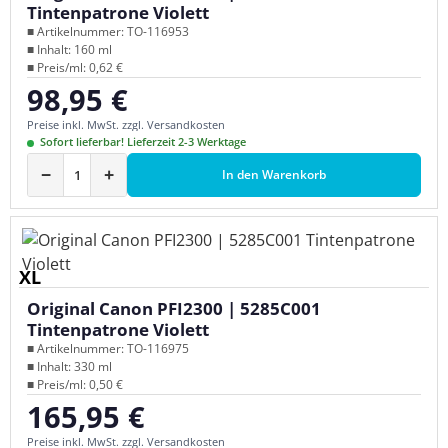
Tintenpatrone Violett
■ Artikelnummer: TO-116953
■ Inhalt: 160 ml
■ Preis/ml: 0,62 €
98,95 €
Regulärer Preis:
Preise inkl. MwSt. zzgl. Versandkosten
Sofort lieferbar! Lieferzeit 2-3 Werktage
−
+
In den Warenkorb
XL
Original Canon PFI2300 | 5285C001
Tintenpatrone Violett
■ Artikelnummer: TO-116975
■ Inhalt: 330 ml
■ Preis/ml: 0,50 €
165,95 €
Regulärer Preis:
Preise inkl. MwSt. zzgl. Versandkosten