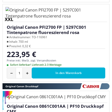
XXL
Original Canon PFI2700 FP | 5297C001
Tintenpatrone fluoreszierend rosa
■ Artikelnummer: TO-116961
■ Inhalt: 700 ml
■ Preis/ml: 0,32 €
223,95 €
Regulärer Preis:
Preise inkl. MwSt. zzgl. Versandkosten
Sofort lieferbar! Lieferzeit 2-3 Werktage
−
+
In den Warenkorb
Original Canon Druckkopf
Original Canon 0861C001AA | PF10 Druckkopf
CMY