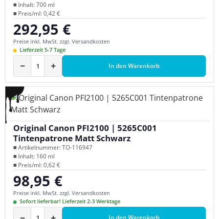
■ Inhalt: 700 ml
■ Preis/ml: 0,42 €
292,95 €
Regulärer Preis:
Preise inkl. MwSt. zzgl. Versandkosten
Lieferzeit 5-7 Tage
−
+
In den Warenkorb
Original Canon PFI2100 | 5265C001
Tintenpatrone Matt Schwarz
■ Artikelnummer: TO-116947
■ Inhalt: 160 ml
■ Preis/ml: 0,62 €
98,95 €
Regulärer Preis:
Preise inkl. MwSt. zzgl. Versandkosten
Sofort lieferbar! Lieferzeit 2-3 Werktage
−
+
In den Warenkorb