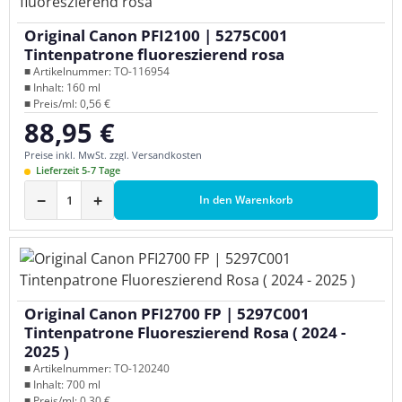
Original Canon PFI2100 | 5275C001
Tintenpatrone fluoreszierend rosa
■ Artikelnummer: TO-116954
■ Inhalt: 160 ml
■ Preis/ml: 0,56 €
88,95 €
Regulärer Preis:
Preise inkl. MwSt. zzgl. Versandkosten
Lieferzeit 5-7 Tage
−
+
In den Warenkorb
Original Canon PFI2700 FP | 5297C001
Tintenpatrone Fluoreszierend Rosa ( 2024 -
2025 )
■ Artikelnummer: TO-120240
■ Inhalt: 700 ml
■ Preis/ml: 0,30 €