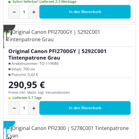
Sofort lieferbar! Lieferzeit 2-3 Werktage
−
+
In den Warenkorb
Original Canon PFI2700GY | 5292C001
Tintenpatrone Grau
■ Artikelnummer: TO-119686
■ Inhalt: 700 ml
■ Preis/ml: 0,42 €
290,95 €
Regulärer Preis:
Preise inkl. MwSt. zzgl. Versandkosten
Lieferzeit 5-7 Tage
−
+
In den Warenkorb