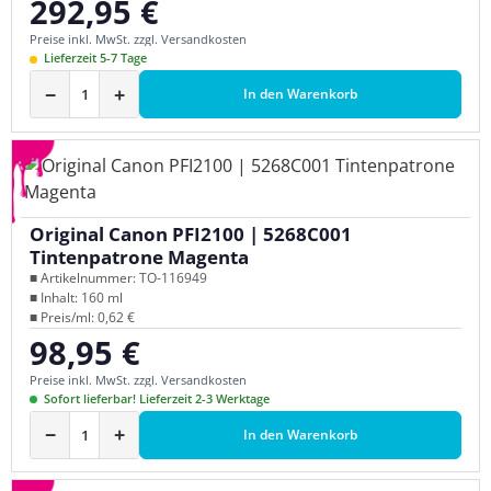
292,95 €
Regulärer Preis:
Preise inkl. MwSt. zzgl. Versandkosten
Lieferzeit 5-7 Tage
−
+
In den Warenkorb
Original Canon PFI2100 | 5268C001
Tintenpatrone Magenta
■ Artikelnummer: TO-116949
■ Inhalt: 160 ml
■ Preis/ml: 0,62 €
98,95 €
Regulärer Preis:
Preise inkl. MwSt. zzgl. Versandkosten
Sofort lieferbar! Lieferzeit 2-3 Werktage
−
+
In den Warenkorb