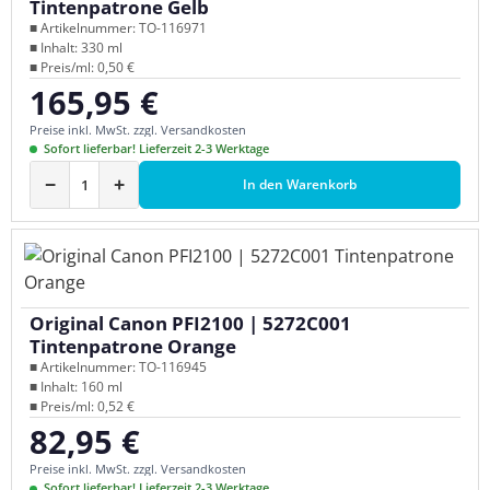
Tintenpatrone Gelb
■ Artikelnummer: TO-116971
■ Inhalt: 330 ml
■ Preis/ml: 0,50 €
165,95 €
Regulärer Preis:
Preise inkl. MwSt. zzgl. Versandkosten
Sofort lieferbar! Lieferzeit 2-3 Werktage
−
+
In den Warenkorb
Original Canon PFI2100 | 5272C001
Tintenpatrone Orange
■ Artikelnummer: TO-116945
■ Inhalt: 160 ml
■ Preis/ml: 0,52 €
82,95 €
Regulärer Preis:
Preise inkl. MwSt. zzgl. Versandkosten
Sofort lieferbar! Lieferzeit 2-3 Werktage