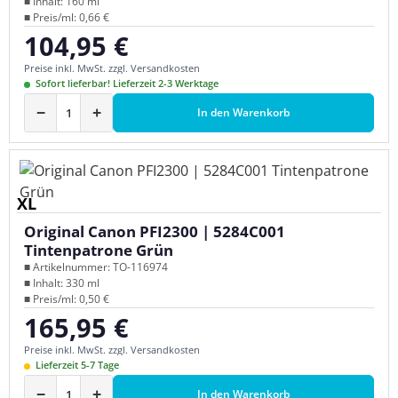
■ Inhalt: 160 ml
■ Preis/ml: 0,66 €
104,95 €
Regulärer Preis:
Preise inkl. MwSt. zzgl. Versandkosten
Sofort lieferbar! Lieferzeit 2-3 Werktage
−
+
In den Warenkorb
XL
Original Canon PFI2300 | 5284C001
Tintenpatrone Grün
■ Artikelnummer: TO-116974
■ Inhalt: 330 ml
■ Preis/ml: 0,50 €
165,95 €
Regulärer Preis:
Preise inkl. MwSt. zzgl. Versandkosten
Lieferzeit 5-7 Tage
−
+
In den Warenkorb