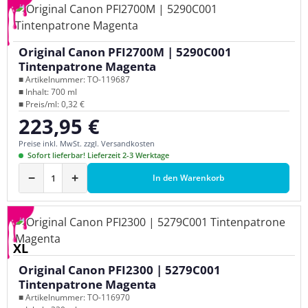
Original Canon PFI2700M | 5290C001
Tintenpatrone Magenta
■ Artikelnummer: TO-119687
■ Inhalt: 700 ml
■ Preis/ml: 0,32 €
223,95 €
Regulärer Preis:
Preise inkl. MwSt. zzgl. Versandkosten
Sofort lieferbar! Lieferzeit 2-3 Werktage
−
+
In den Warenkorb
XL
Original Canon PFI2300 | 5279C001
Tintenpatrone Magenta
■ Artikelnummer: TO-116970