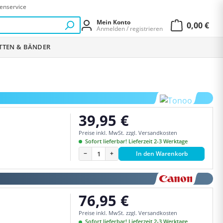
enservice
Mein Konto
0,00 €
Anmelden / registrieren
Warenkor
ETTEN & BÄNDER
39,95 €
Regulärer Preis:
Preise inkl. MwSt. zzgl. Versandkosten
Sofort lieferbar! Lieferzeit 2-3 Werktage
−
+
In den Warenkorb
76,95 €
Regulärer Preis:
Preise inkl. MwSt. zzgl. Versandkosten
Sofort lieferbar! Lieferzeit 2-3 Werktage