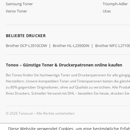
Samsung Toner
Triumph-Adler
Xerox Toner
Utax
BELIEBTE DRUCKER
Brother DCP-L3510CDW
|
Brother HL-L2350DW
|
Brother MFC-L271
Tonoo – Günstige Toner & Druckerpatronen online kaufen
Bei Tonoo finden Sie hochwertige Toner und Druckerpatronen für alle gängi
Herstellern. Unsere kompatiblen Toner und Tintenpatronen bieten die gleiche
zu 80% gegenüber Originaltoner, ohne auf Qualität zu verzichten. Alle Prod
Ihres Druckers. Schneller Versand mit DHL – bestellen Sie heute, drucken Si
© 2026 Tonoo.at – Alle Rechte vorbehalten
Diese Website verwendet Cookies, um eine bestmögliche Erfa