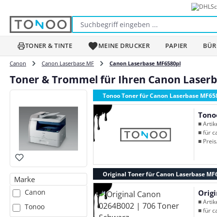
Sc
m Hauptinhalt springen
Zur Suche springen
Zur Hauptnavigation springen
TONER & TINTE
MEINE DRUCKER
PAPIER
BÜR
Canon
Canon Laserbase MF
Canon Laserbase MF6580pl
Toner & Trommel für Ihren Canon Laser
Tonoo Toner für Canon Laserbase MF65
Tono
■ Arti
■ für c
■ Preis
Original Toner für Canon Laserbase MF
Marke
Canon
Orig
■ Arti
Tonoo
■ für c