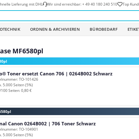
hnelle Lieferung mit DHL
Wir sind erreichbar:
+ 49 40 180 240 510
Top Kund
OTECHNIK
ORDNEN & ARCHIVIEREN
BÜROBEDARF
ETIK
base MF6580pl
80pl
o® Toner ersetzt Canon 706 | 0264B002 Schwarz
kelnummer: TO-101426
a. 5.000 Seiten (5%)
/100 Seiten: 0,80 €
6580pl
inal Canon 0264B002 | 706 Toner Schwarz
kelnummer: TO-104901
a. 5.000 Seiten (5%)