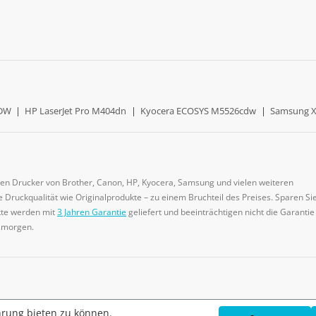
0DW
|
HP LaserJet Pro M404dn
|
Kyocera ECOSYS M5526cdw
|
Samsung X
gen Drucker von Brother, Canon, HP, Kyocera, Samsung und vielen weiteren
 Druckqualität wie Originalprodukte – zu einem Bruchteil des Preises. Sparen Sie
ukte werden mit
3 Jahren Garantie
geliefert und beeinträchtigen nicht die Garantie
e morgen.
hrung bieten zu können.