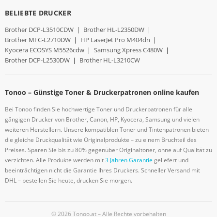
BELIEBTE DRUCKER
Brother DCP-L3510CDW
|
Brother HL-L2350DW
|
Brother MFC-L2710DW
|
HP LaserJet Pro M404dn
|
Kyocera ECOSYS M5526cdw
|
Samsung Xpress C480W
|
Brother DCP-L2530DW
|
Brother HL-L3210CW
Tonoo – Günstige Toner & Druckerpatronen online kaufen
Bei Tonoo finden Sie hochwertige Toner und Druckerpatronen für alle
gängigen Drucker von Brother, Canon, HP, Kyocera, Samsung und vielen
weiteren Herstellern. Unsere kompatiblen Toner und Tintenpatronen bieten
die gleiche Druckqualität wie Originalprodukte – zu einem Bruchteil des
Preises. Sparen Sie bis zu 80% gegenüber Originaltoner, ohne auf Qualität zu
verzichten. Alle Produkte werden mit
3 Jahren Garantie
geliefert und
beeinträchtigen nicht die Garantie Ihres Druckers. Schneller Versand mit
DHL – bestellen Sie heute, drucken Sie morgen.
© 2026 Tonoo.at – Alle Rechte vorbehalten