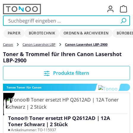
Zum Hauptinhalt springen
Ware
PAPIER
BÜROTECHNIK
ORDNEN & ARCHIVIEREN
BÜROBE
Canon
Canon Lasershot LBP
Canon Lasershot LBP-2900
Toner & Trommel für Ihren Canon Lasershot
LBP-2900
Produkte filtern
Tonoo Toner für Canon
Tonoo® Toner ersetzt HP Q2612AD | 12A
Toner Schwarz | 2 Stück
■ Artikelnummer: TO-115937