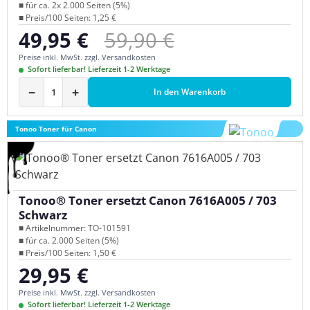
■ für ca. 2x 2.000 Seiten (5%)
■ Preis/100 Seiten: 1,25 €
Regulärer Preis:
49,95 €
59,90 €
Verkaufspreis:
Preise inkl. MwSt. zzgl. Versandkosten
Sofort lieferbar! Lieferzeit 1-2 Werktage
−
+
In den Warenkorb
Tonoo Toner für Canon
Tonoo® Toner ersetzt Canon 7616A005 / 703
Schwarz
■ Artikelnummer: TO-101591
■ für ca. 2.000 Seiten (5%)
■ Preis/100 Seiten: 1,50 €
29,95 €
Regulärer Preis:
Preise inkl. MwSt. zzgl. Versandkosten
Sofort lieferbar! Lieferzeit 1-2 Werktage