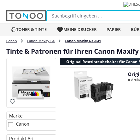
Sc
m Hauptinhalt springen
Zur Suche springen
Zur Hauptnavigation springen
TONER & TINTE
MEINE DRUCKER
PAPIER
BÜR
Canon
Canon Maxify GX
Canon Maxify GX2041
Tinte & Patronen für Ihren Canon Maxif
Original Resttintenbehälter für Canon
Orig
■ Arti
Marke
Canon
Produkt Art