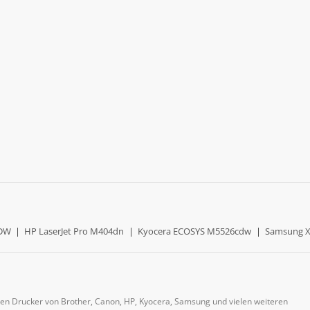
0DW
|
HP LaserJet Pro M404dn
|
Kyocera ECOSYS M5526cdw
|
Samsung X
gen Drucker von Brother, Canon, HP, Kyocera, Samsung und vielen weiteren