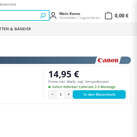
enservice
Mein Konto
0,00 €
Anmelden / registrieren
Warenkor
ETTEN & BÄNDER
14,95 €
Regulärer Preis:
Preise inkl. MwSt. zzgl. Versandkosten
Sofort lieferbar! Lieferzeit 2-3 Werktage
−
+
In den Warenkorb