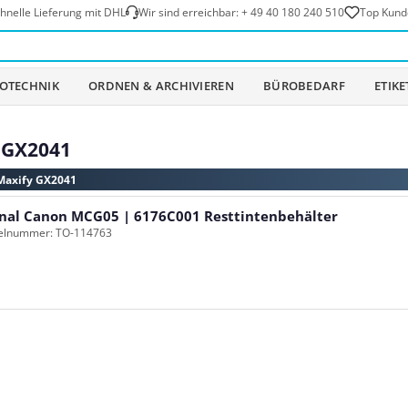
hnelle Lieferung mit DHL
Wir sind erreichbar:
+ 49 40 180 240 510
Top Kund
OTECHNIK
ORDNEN & ARCHIVIEREN
BÜROBEDARF
ETIK
y GX2041
 Maxify GX2041
inal Canon MCG05 | 6176C001 Resttintenbehälter
kelnummer: TO-114763