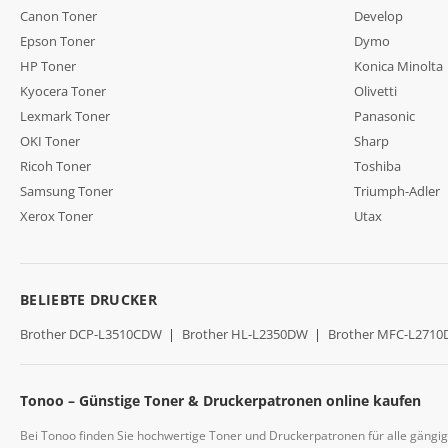
Canon Toner
Develop
Epson Toner
Dymo
HP Toner
Konica Minolta
Kyocera Toner
Olivetti
Lexmark Toner
Panasonic
OKI Toner
Sharp
Ricoh Toner
Toshiba
Samsung Toner
Triumph-Adler
Xerox Toner
Utax
BELIEBTE DRUCKER
Brother DCP-L3510CDW
|
Brother HL-L2350DW
|
Brother MFC-L271
Tonoo – Günstige Toner & Druckerpatronen online kaufen
Bei Tonoo finden Sie hochwertige Toner und Druckerpatronen für alle gängi