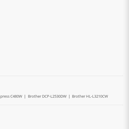
press C480W
|
Brother DCP-L2530DW
|
Brother HL-L3210CW