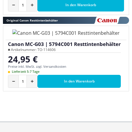
−
+
In den Warenkorb
Original Canon Resttintenbehälter
Canon MC-G03 | 5794C001 Resttintenbehälter
■ Artikelnummer: TO-114606
24,95 €
Regulärer Preis:
Preise inkl. MwSt. zzgl. Versandkosten
Lieferzeit 5-7 Tage
−
+
In den Warenkorb