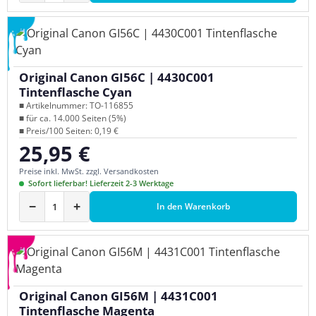
Original Canon GI56C | 4430C001
Tintenflasche Cyan
■ Artikelnummer: TO-116855
■ für ca. 14.000 Seiten (5%)
■ Preis/100 Seiten: 0,19 €
25,95 €
Regulärer Preis:
Preise inkl. MwSt. zzgl. Versandkosten
Sofort lieferbar! Lieferzeit 2-3 Werktage
−
+
In den Warenkorb
Original Canon GI56M | 4431C001
Tintenflasche Magenta