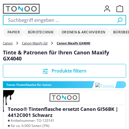
Zum Hauptinhalt springen
Ware
PAPIER
BÜROTECHNIK
ORDNEN & ARCHIVIEREN
BÜROBE
Canon
Canon Maxify GX
Canon Maxify GX4040
Tinte & Patronen für Ihren Canon Maxify
GX4040
Produkte filtern
Tonoo Tintenflasche für Canon
Tonoo® Tintenflasche ersetzt Canon GI56BK |
4412C001 Schwarz
■ Artikelnummer: TO-120141
■ für ca. 6.000 Seiten (5%)