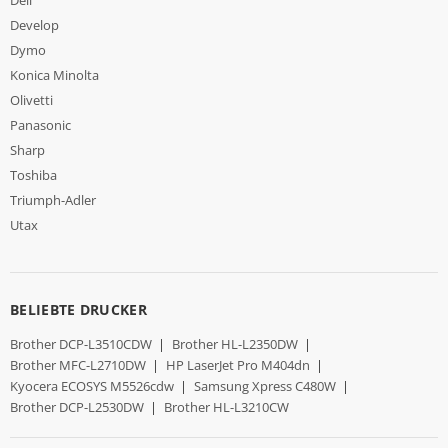
Dell
Develop
Dymo
Konica Minolta
Olivetti
Panasonic
Sharp
Toshiba
Triumph-Adler
Utax
BELIEBTE DRUCKER
Brother DCP-L3510CDW
|
Brother HL-L2350DW
|
Brother MFC-L2710DW
|
HP LaserJet Pro M404dn
|
Kyocera ECOSYS M5526cdw
|
Samsung Xpress C480W
|
Brother DCP-L2530DW
|
Brother HL-L3210CW