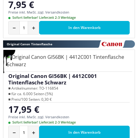
7,95 €
Regulärer Preis:
Preise inkl. MwSt. zzgl. Versandkosten
Sofort lieferbar! Lieferzeit 2-3 Werktage
−
+
In den Warenkorb
Original Canon Tintenflasche
Original Canon GI56BK | 4412C001
Tintenflasche Schwarz
■ Artikelnummer: TO-116854
■ für ca. 6.000 Seiten (5%)
■ Preis/100 Seiten: 0,30 €
17,95 €
Regulärer Preis:
Preise inkl. MwSt. zzgl. Versandkosten
Sofort lieferbar! Lieferzeit 2-3 Werktage
−
+
In den Warenkorb